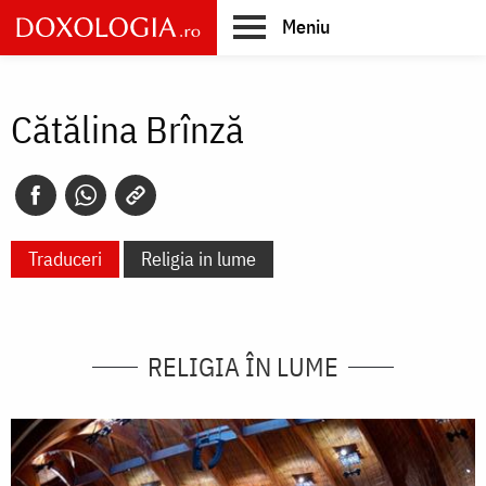
Skip
Meniu
to
main
Main
content
navigation
Cătălina Brînză
Traduceri
Religia in lume
RELIGIA ÎN LUME