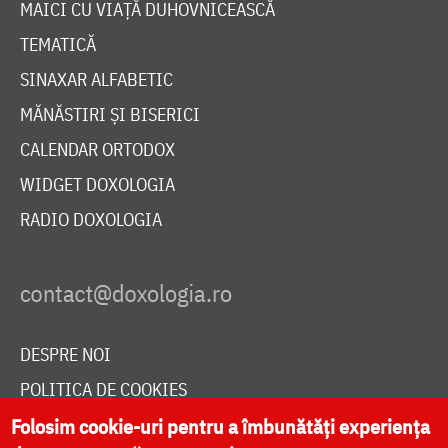
MAICI CU VIAȚĂ DUHOVNICEASCĂ
TEMATICĂ
SINAXAR ALFABETIC
MĂNĂSTIRI ȘI BISERICI
CALENDAR ORTODOX
WIDGET DOXOLOGIA
RADIO DOXOLOGIA
DESPRE NOI
POLITICA DE COOKIES
DONEAZĂ ONLINE PENTRU CATEDRALA NAȚIONALĂ
Folosim cookie-uri pentru a îmbunătăți experiența