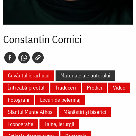
Constantin Comici
Cuvântul ierarhului
Materiale ale autorului
Întreabă preotul
Traduceri
Predici
Video
Fotografii
Locuri de pelerinaj
Sfântul Munte Athos
Mănăstiri și biserici
Iconografie
Taine, ierurgii