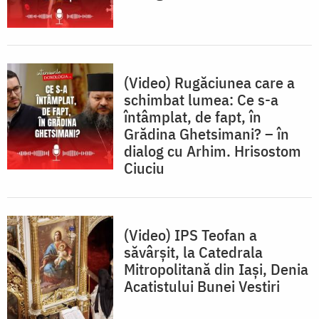
(Video) Rugăciunea care a
schimbat lumea: Ce s-a
întâmplat, de fapt, în
Grădina Ghetsimani? – în
dialog cu Arhim. Hrisostom
Ciuciu
(Video) IPS Teofan a
săvârșit, la Catedrala
Mitropolitană din Iași, Denia
Acatistului Bunei Vestiri