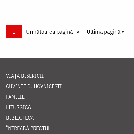
Paginare
Current page
1
Next page
Următoarea pagină
Last page
Ultima pagină »
VIAȚA BISERICII
CUVINTE DUHOVNICEȘTI
FAMILIE
LITURGICĂ
BIBLIOTECĂ
ÎNTREABĂ PREOTUL