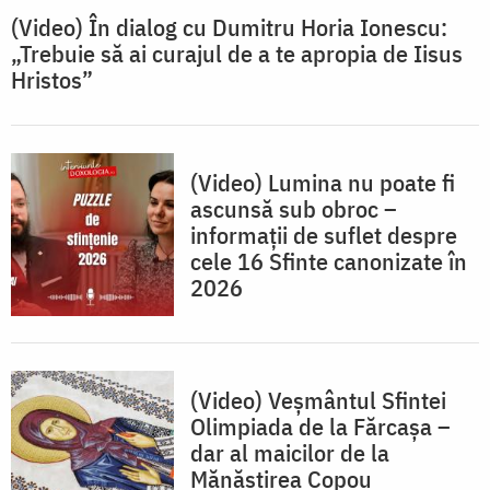
(Video) În dialog cu Dumitru Horia Ionescu:
„Trebuie să ai curajul de a te apropia de Iisus
Hristos”
(Video) Lumina nu poate fi
ascunsă sub obroc –
informații de suflet despre
cele 16 Sfinte canonizate în
2026
(Video) Veșmântul Sfintei
Olimpiada de la Fărcașa –
dar al maicilor de la
Mănăstirea Copou