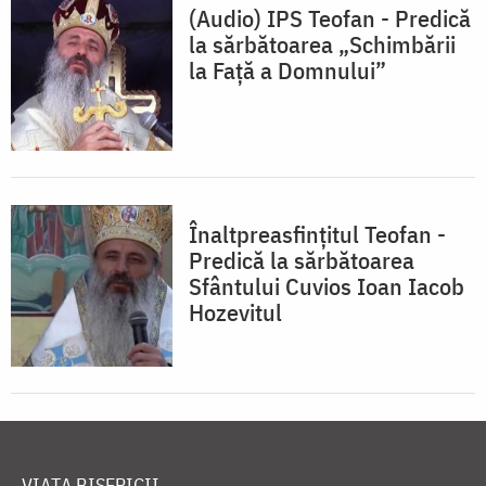
(Audio) IPS Teofan - Predică
la sărbătoarea „Schimbării
la Față a Domnului”
Înaltpreasfinţitul Teofan -
Predică la sărbătoarea
Sfântului Cuvios Ioan Iacob
Hozevitul
VIAȚA BISERICII