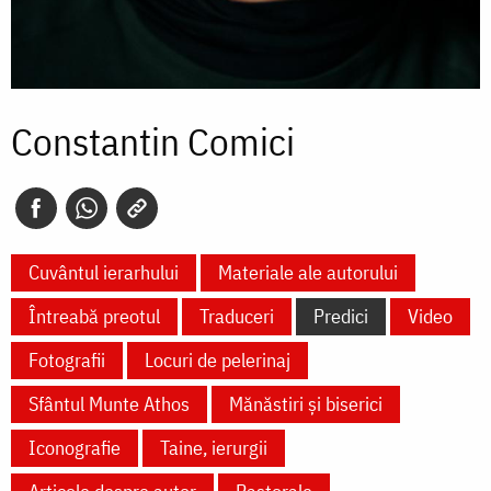
Constantin Comici
Cuvântul ierarhului
Materiale ale autorului
Întreabă preotul
Traduceri
Predici
Video
Fotografii
Locuri de pelerinaj
Sfântul Munte Athos
Mănăstiri și biserici
Iconografie
Taine, ierurgii