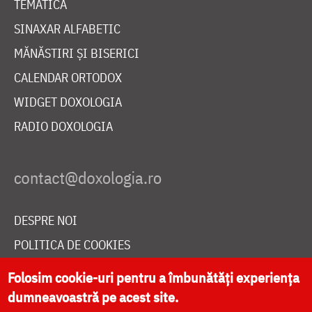
TEMATICĂ
SINAXAR ALFABETIC
MĂNĂSTIRI ȘI BISERICI
CALENDAR ORTODOX
WIDGET DOXOLOGIA
RADIO DOXOLOGIA
DESPRE NOI
POLITICA DE COOKIES
DONEAZĂ ONLINE PENTRU CATEDRALA NAȚIONALĂ
Folosim cookie-uri pentru a îmbunătăți experiența
dumneavoastră pe acest site.