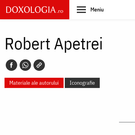
Skip
Meniu
to
main
Main
content
navigation
Robert Apetrei
Materiale ale autorului
Iconografie