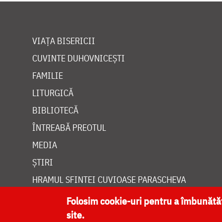
VIAȚA BISERICII
CUVINTE DUHOVNICEȘTI
FAMILIE
LITURGICĂ
BIBLIOTECĂ
ÎNTREABĂ PREOTUL
MEDIA
ȘTIRI
HRAMUL SFINTEI CUVIOASE PARASCHEVA
Folosim cookie-uri pentru a îmbunăt
site.