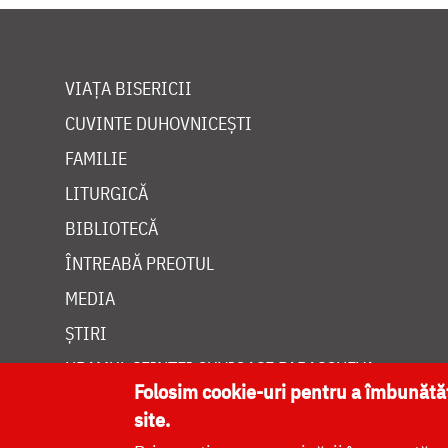
VIAȚA BISERICII
CUVINTE DUHOVNICEȘTI
FAMILIE
LITURGICĂ
BIBLIOTECĂ
ÎNTREABĂ PREOTUL
MEDIA
ȘTIRI
HRAMUL SFINTEI CUVIOASE PARASCHEVA
Folosim cookie-uri pentru a îmbunăt
site.