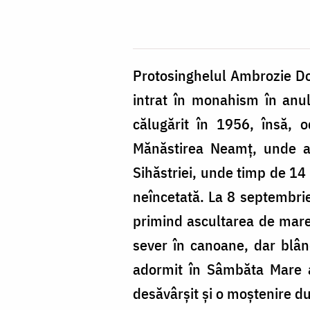
Dogaru
Protosinghelul Ambrozie Do
intrat în monahism în anul
călugărit în 1956, însă, 
Mănăstirea Neamț, unde a p
Sihăstriei, unde timp de 14 
neîncetată. La 8 septembrie 
primind ascultarea de mare e
sever în canoane, dar blând
adormit în Sâmbăta Mare a
desăvârșit și o moștenire d