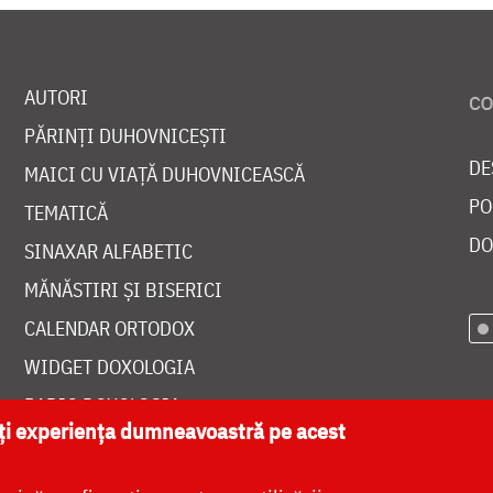
AUTORI
PĂRINȚI DUHOVNICEȘTI
DE
MAICI CU VIAȚĂ DUHOVNICEASCĂ
PO
TEMATICĂ
DO
SINAXAR ALFABETIC
MĂNĂSTIRI ȘI BISERICI
CALENDAR ORTODOX
WIDGET DOXOLOGIA
RADIO DOXOLOGIA
ăți experiența dumneavoastră pe acest