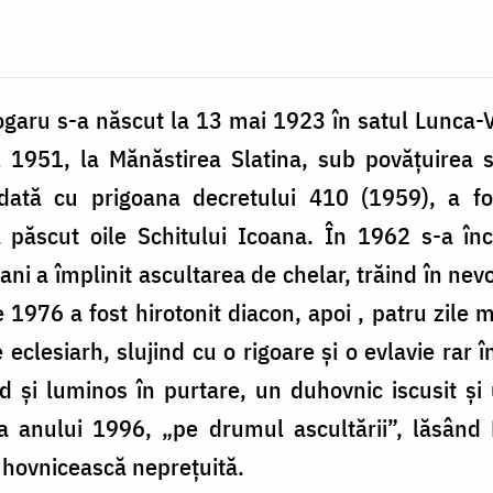
garu s-a născut la 13 mai 1923 în satul Lunca-Vâ
 1951, la Mănăstirea Slatina, sub povățuirea sf
odată cu prigoana decretului 410 (1959), a fo
ăscut oile Schitului Icoana. În 1962 s-a înch
ani a împlinit ascultarea de chelar, trăind în nev
1976 a fost hirotonit diacon, apoi , patru zile m
clesiarh, slujind cu o rigoare și o evlavie rar î
 și luminos în purtare, un duhovnic iscusit și 
 anului 1996, „pe drumul ascultării”, lăsând 
uhovnicească neprețuită.