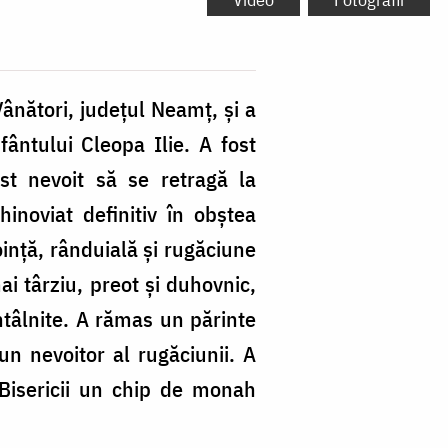
nători, județul Neamț, și a
ântului Cleopa Ilie. A fost
st nevoit să se retragă la
inoviat definitiv în obștea
oință, rânduială și rugăciune
ai târziu, preot și duhovnic,
ntâlnite. A rămas un părinte
un nevoitor al rugăciunii. A
Bisericii un chip de monah