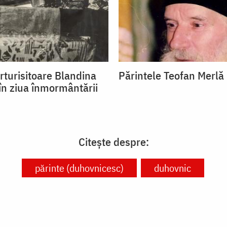
rturisitoare Blandina
Părintele Teofan Merlă
 în ziua înmormântării
Citește despre:
părinte (duhovnicesc)
duhovnic