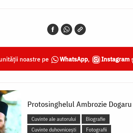
nității noastre pe
WhatsApp
,
Instagram
Protosinghelul Ambrozie Dogaru
Cuvinte ale autorului
Biografie
Cuvinte duhovnicești
Fotografii