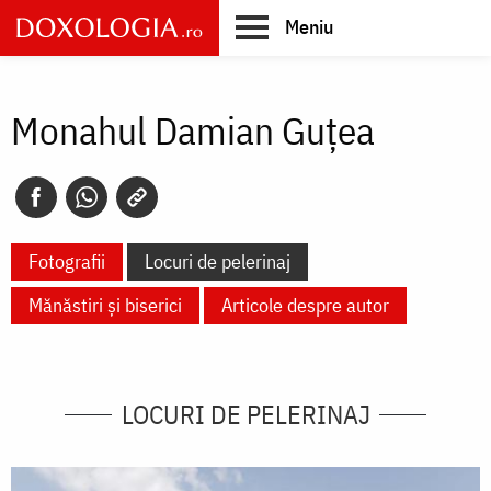
Skip
Meniu
to
main
Main
content
navigation
Monahul Damian Guţea
Fotografii
Locuri de pelerinaj
Mănăstiri și biserici
Articole despre autor
LOCURI DE PELERINAJ