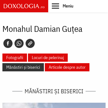
Skip
Meniu
to
main
Main
content
navigation
Monahul Damian Guţea
Fotografii
Locuri de pelerinaj
Mănăstiri și biserici
Articole despre autor
MĂNĂSTIRI ȘI BISERICI