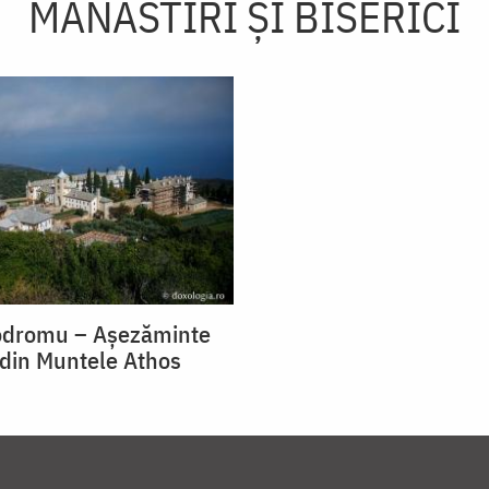
MĂNĂSTIRI ȘI BISERICI
rodromu – Așezăminte
din Muntele Athos