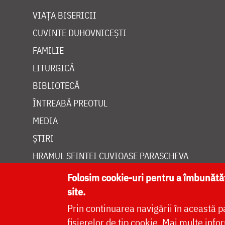
VIAȚA BISERICII
CUVINTE DUHOVNICEȘTI
FAMILIE
LITURGICĂ
BIBLIOTECĂ
ÎNTREABĂ PREOTUL
MEDIA
ȘTIRI
HRAMUL SFINTEI CUVIOASE PARASCHEVA
Folosim cookie-uri pentru a îmbunăt
site.
Prin continuarea navigării în această p
Site dezvolt
fișierelor de tip cookie.
Mai multe infor