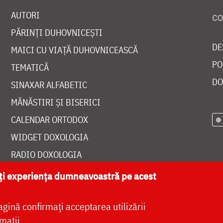
AUTORI
PĂRINȚI DUHOVNICEȘTI
DE
MAICI CU VIAȚĂ DUHOVNICEASCĂ
PO
TEMATICĂ
DO
SINAXAR ALFABETIC
MĂNĂSTIRI ȘI BISERICI
CALENDAR ORTODOX
WIDGET DOXOLOGIA
RADIO DOXOLOGIA
ăți experiența dumneavoastră pe acest
agină confirmați acceptarea utilizării
at de
DOXOLOGIA MEDIA
, Arhiepiscopia Iașilor | 
mații