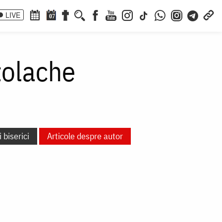
LIVE
07
tolache
 biserici
Articole despre autor