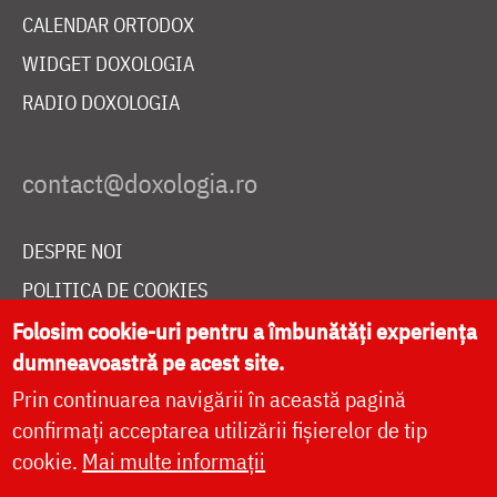
CALENDAR ORTODOX
WIDGET DOXOLOGIA
RADIO DOXOLOGIA
DESPRE NOI
POLITICA DE COOKIES
Folosim cookie-uri pentru a îmbunătăți experiența
DONEAZĂ ONLINE PENTRU CATEDRALA NAȚIONALĂ
dumneavoastră pe acest site.
Prin continuarea navigării în această pagină
LIVE
confirmați acceptarea utilizării fișierelor de tip
cookie.
Mai multe informații