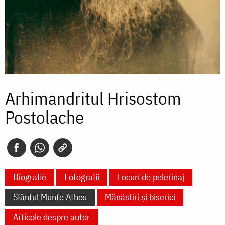
Arhimandritul Hrisostom
Postolache
Biografie
Fotografii
Locuri de pelerinaj
Sfântul Munte Athos
Mănăstiri și biserici
Articole despre autor