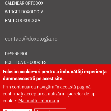
CALENDAR ORTODOX
WIDGET DOXOLOGIA
RADIO DOXOLOGIA
DESPRE NOI
POLITICA DE COOKIES
Folosim cookie-uri pentru a îmbunătăți experiența
DONEAZĂ ONLINE PENTRU CATEDRALA NAȚIONALĂ
dumneavoastră pe acest site.
Prin continuarea navigării în această pagină
LIVE
confirmați acceptarea utilizării fișierelor de tip
cookie.
Mai multe informații