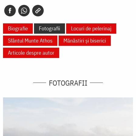
Biografie
Fotografii
Locuri de pelerinaj
Sfântul Munte Athos
Mănăstiri și biserici
Articole despre autor
FOTOGRAFII