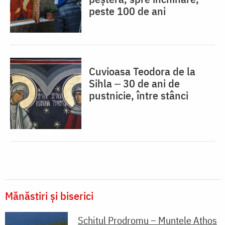
peste 100 de ani
Cuvioasa Teodora de la
Sihla ‒ 30 de ani de
pustnicie, între stânci
Mănăstiri și biserici
Schitul Prodromu – Muntele Athos