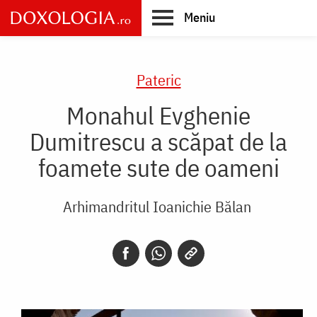
Skip
Meniu
to
main
Main
content
navigation
Pateric
Monahul Evghenie
Dumitrescu a scăpat de la
foamete sute de oameni
Arhimandritul Ioanichie Bălan