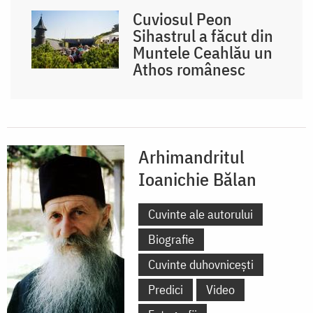
Cuviosul Peon
Sihastrul a făcut din
Muntele Ceahlău un
Athos românesc
Arhimandritul
Ioanichie Bălan
Cuvinte ale autorului
Biografie
Cuvinte duhovnicești
Predici
Video