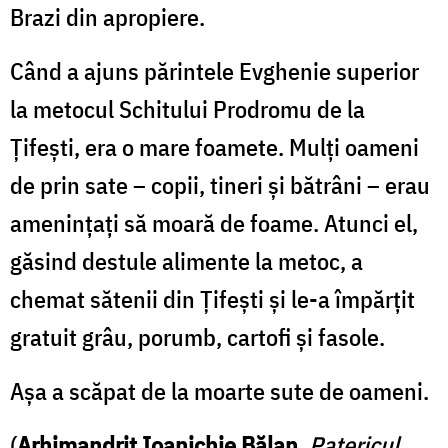
Brazi din apropiere.
Când a ajuns părintele Evghenie superior
la metocul Schitului Prodromu de la
Ţifeşti, era o mare foamete. Mulţi oameni
de prin sate – copii, tineri şi bătrâni – erau
ameninţaţi să moară de foame. Atunci el,
găsind destule alimente la metoc, a
chemat sătenii din Ţifeşti şi le-a împărţit
gratuit grâu, porumb, cartofi şi fasole.
Aşa a scăpat de la moarte sute de oameni.
(
Arhimandrit Ioanichie Bălan
,
Patericul