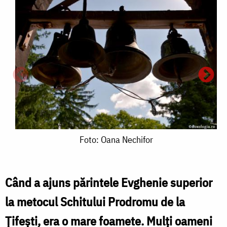
Foto:
Foto: Oana Nechifor
Oana
Nechifor
Când a ajuns părintele Evghenie superior
F
la metocul Schitului Prodromu de la
f
Ţifeşti, era o mare foamete. Mulţi oameni