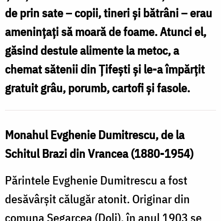
de prin sate – copii, tineri şi bătrâni – erau
ameninţaţi să moară de foame. Atunci el,
găsind destule alimente la metoc, a
chemat sătenii din Ţifeşti şi le-a împărţit
gratuit grâu, porumb, cartofi şi fasole.
Monahul Evghenie Dumitrescu, de la
Schitul Brazi din Vrancea (1880-1954)
Părintele Evghenie Dumitrescu a fost
desăvârşit călugăr atonit. Originar din
comuna Segarcea (Dolj), în anul 1903 se