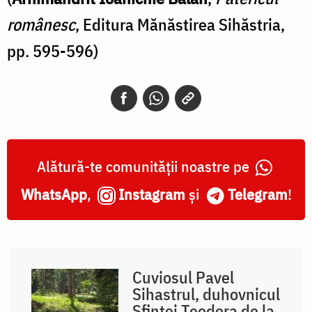
românesc
, Editura Mănăstirea Sihăstria,
pp. 595-596)
Alătură-te comunității noastre pe
WhatsApp
,
Instagram
și
Telegram
!
Cuviosul Pavel
Sihastrul, duhovnicul
Sfintei Teodora de la