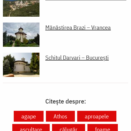
Mănăstirea Brazi – Vrancea
Schitul Darvari – București
Citește despre:
agape
Athos
aproapele
ascultare
călugăr
foame