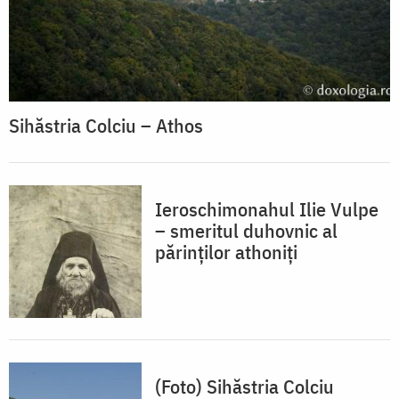
Sihăstria Colciu – Athos
Ieroschimonahul Ilie Vulpe
– smeritul duhovnic al
părinților athoniți
(Foto) Sihăstria Colciu