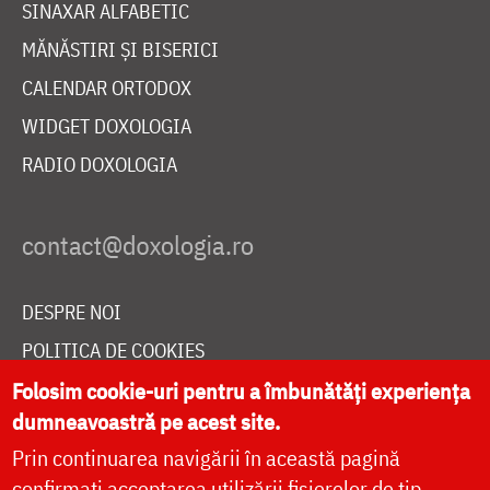
SINAXAR ALFABETIC
MĂNĂSTIRI ȘI BISERICI
CALENDAR ORTODOX
WIDGET DOXOLOGIA
RADIO DOXOLOGIA
DESPRE NOI
POLITICA DE COOKIES
DONEAZĂ ONLINE PENTRU CATEDRALA NAȚIONALĂ
Folosim cookie-uri pentru a îmbunătăți experiența
dumneavoastră pe acest site.
Prin continuarea navigării în această pagină
LIVE
confirmați acceptarea utilizării fișierelor de tip