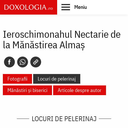
Skip
Meniu
to
main
Main
content
navigation
Ieroschimonahul Nectarie de
la Mănăstirea Almaş
Fotografii
Locuri de pelerinaj
Mănăstiri și biserici
Articole despre autor
LOCURI DE PELERINAJ