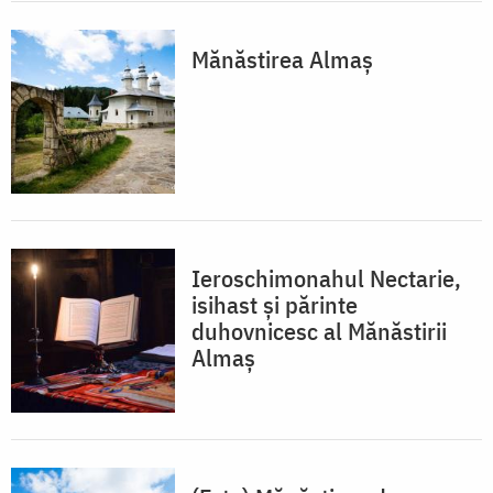
Mănăstirea Almaș
Ieroschimonahul Nectarie,
isihast și părinte
duhovnicesc al Mănăstirii
Almaș