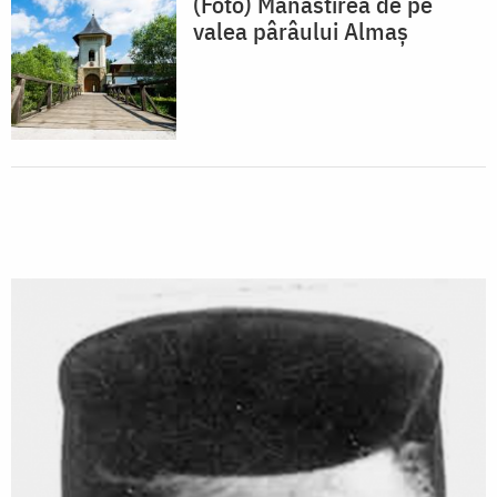
(Foto) Mănăstirea de pe
valea pârâului Almaș