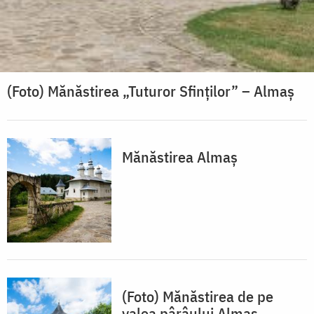
(Foto) Mănăstirea „Tuturor Sfinților” – Almaș
Mănăstirea Almaș
(Foto) Mănăstirea de pe
valea pârâului Almaș