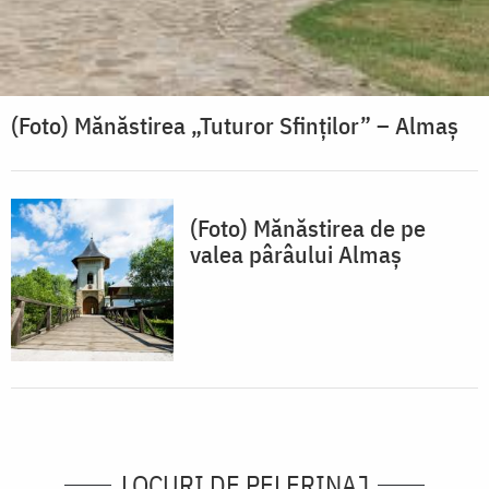
(Foto) Mănăstirea „Tuturor Sfinților” – Almaș
(Foto) Mănăstirea de pe
valea pârâului Almaș
LOCURI DE PELERINAJ