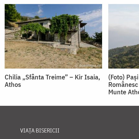
Chilia „Sfânta Treime” – Kir Isaia,
(Foto) Pași
Athos
Românesc 
Munte Ath
VIAȚA BISERICII