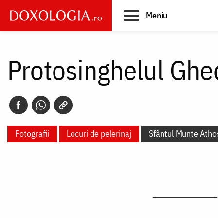
Skip
Meniu
to
main
Main
content
navigation
Protosinghelul Gh
Fotografii
Locuri de pelerinaj
Sfântul Munte Atho