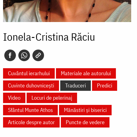
Ionela-Cristina Răciu
Cuvântul ierarhului
Materiale ale autorului
Cuvinte duhovnicești
Traduceri
Predici
Video
Locuri de pelerinaj
Sfântul Munte Athos
Mănăstiri și biserici
Articole despre autor
Puncte de vedere