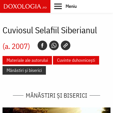
Skip
Meniu
to
main
Main
content
navigation
Cuviosul Selafiil Siberianul
(a. 2007)
Materiale ale autorului
Cuvinte duhovnicești
Mănăstiri și biserici
MĂNĂSTIRI ȘI BISERICI