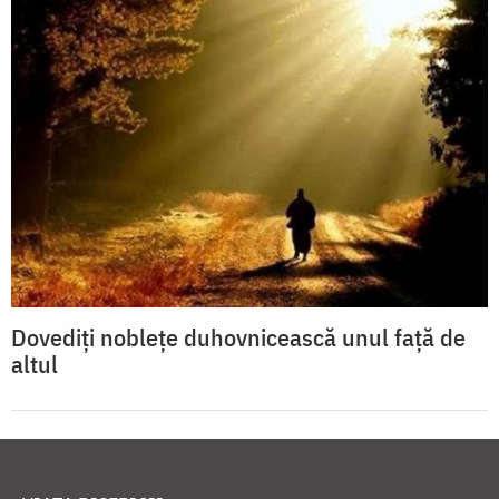
Dovediţi nobleţe duhovnicească unul faţă de
altul