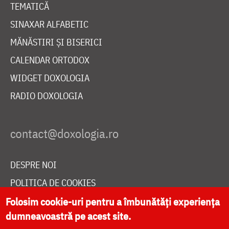
TEMATICĂ
SINAXAR ALFABETIC
MĂNĂSTIRI ȘI BISERICI
CALENDAR ORTODOX
WIDGET DOXOLOGIA
RADIO DOXOLOGIA
DESPRE NOI
POLITICA DE COOKIES
DONEAZĂ ONLINE PENTRU CATEDRALA NAȚIONALĂ
Folosim cookie-uri pentru a îmbunătăți experiența
dumneavoastră pe acest site.