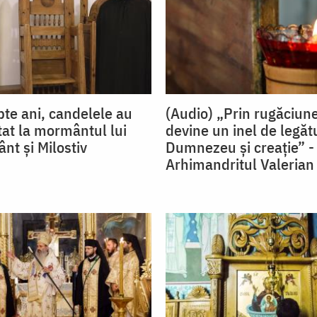
pte ani, candelele au
(Audio) „Prin rugăciun
tat la mormântul lui
devine un inel de legăt
ânt și Milostiv
Dumnezeu și creație” -
Arhimandritul Valeria