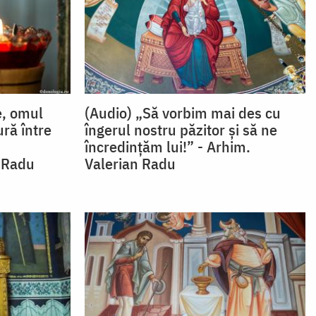
e, omul
(Audio) „Să vorbim mai des cu
ură între
îngerul nostru păzitor şi să ne
încredinţăm lui!” - Arhim.
n Radu
Valerian Radu