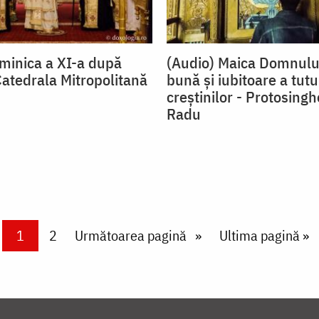
minica a XI-a după
(Audio) Maica Domnul
Catedrala Mitropolitană
bună și iubitoare a tutu
creștinilor - Protosingh
Radu
Current page
1
Page
2
Next page
Următoarea pagină
Last page
Ultima pagină »