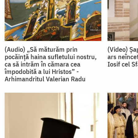
(Audio) „Să măturăm prin
(Video) Șa
pocăință haina sufletului nostru,
ars neînce
ca să intrăm în cămara cea
Iosif cel Sf
împodobită a lui Hristos” -
Arhimandritul Valerian Radu