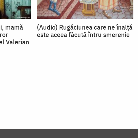
ui, mamă
(Audio) Rugăciunea care ne înalță
ror
este aceea făcută întru smerenie
el Valerian