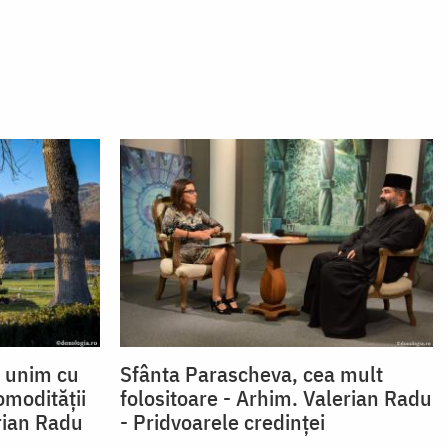
e unim cu
Sfânta Parascheva, cea mult
modității
folositoare - Arhim. Valerian Radu
rian Radu
- Pridvoarele credinței