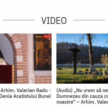
VIDEO
. Arhim. Valerian Radu -
(Audio) „Nu vrem să n
 Denia Acatistului Bunei
Dumnezeu din cauza co
noastre” – Arhim. Vale