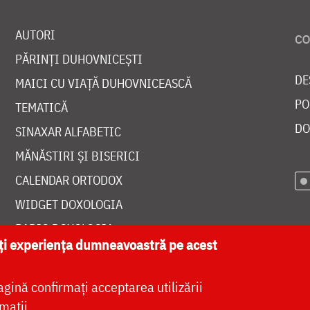
AUTORI
PĂRINȚI DUHOVNICEȘTI
DE
MAICI CU VIAȚĂ DUHOVNICEASCĂ
PO
TEMATICĂ
DO
SINAXAR ALFABETIC
MĂNĂSTIRI ȘI BISERICI
CALENDAR ORTODOX
WIDGET DOXOLOGIA
RADIO DOXOLOGIA
ăți experiența dumneavoastră pe acest
agină confirmați acceptarea utilizării
mații