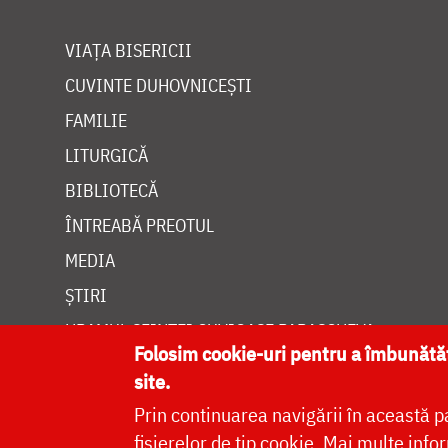
VIAȚA BISERICII
CUVINTE DUHOVNICEȘTI
FAMILIE
LITURGICĂ
BIBLIOTECĂ
ÎNTREABĂ PREOTUL
MEDIA
ȘTIRI
HRAMUL SFINTEI CUVIOASE PARASCHEVA
Folosim cookie-uri pentru a îmbunăt
site.
Prin continuarea navigării în această p
fișierelor de tip cookie.
Mai multe infor