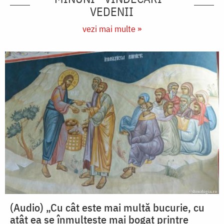
VEDENII
vezi mai multe »
(Audio) „Cu cât este mai multă bucurie, cu
atât ea se înmulțește mai bogat printre