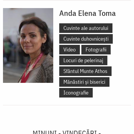
Anda Elena Toma
Cuvinte ale autorului
Cuvinte duhovnicești
Video
Fotografii
Locuri de pelerinaj
Sfântul Munte Athos
Mănăstiri și biserici
Iconografie
MINUNI - VINDECĂRI -