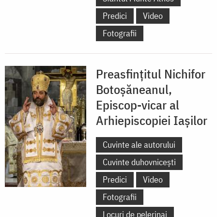
Predici
Video
Fotografii
Preasfințitul Nichifor
Botoșăneanul,
Episcop-vicar al
Arhiepiscopiei Iașilor
Cuvinte ale autorului
Cuvinte duhovnicești
Predici
Video
Fotografii
Locuri de pelerinaj