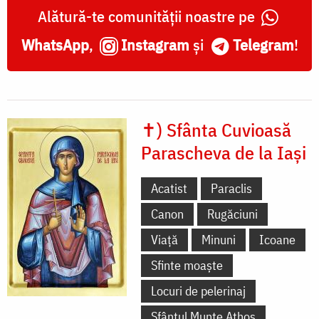
Alătură-te comunității noastre pe
WhatsApp
,
Instagram
și
Telegram
!
✝) Sfânta Cuvioasă
Parascheva de la Iași
Acatist
Paraclis
Canon
Rugăciuni
Viață
Minuni
Icoane
Sfinte moaște
Locuri de pelerinaj
Sfântul Munte Athos