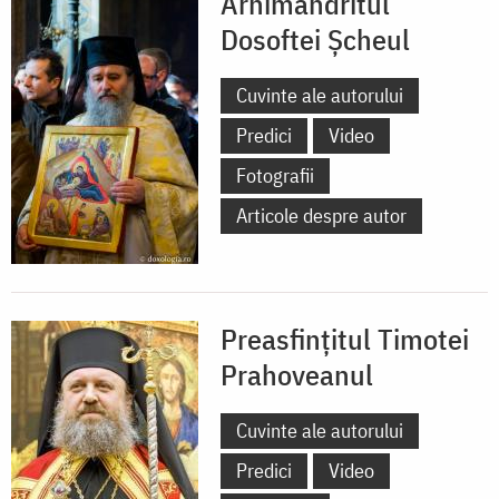
Arhimandritul
Dosoftei Șcheul
Cuvinte ale autorului
Predici
Video
Fotografii
Articole despre autor
Preasfințitul Timotei
Prahoveanul
Cuvinte ale autorului
Predici
Video