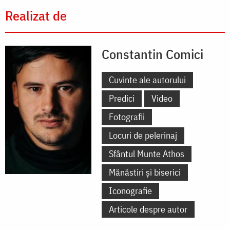
Realizat de
Constantin Comici
Cuvinte ale autorului
Predici
Video
Fotografii
Locuri de pelerinaj
Sfântul Munte Athos
Mănăstiri și biserici
Iconografie
Articole despre autor