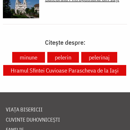
Citește despre:
minune
pelerin
pelerinaj
Hramul Sfintei Cuvioase Parascheva de la Iași
VIAȚA BISERICII
CUVINTE DUHOVNICEȘTI
FAMILIE