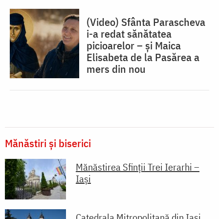
(Video) Sfânta Parascheva
i-a redat sănătatea
picioarelor – și Maica
Elisabeta de la Pasărea a
mers din nou
Mănăstiri și biserici
Mănăstirea Sfinții Trei Ierarhi –
Iași
Catedrala Mitropolitană din Iaşi