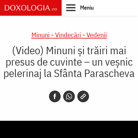
Skip
Meniu
to
main
Main
content
navigation
Minuni - Vindecări - Vedenii
(Video) Minuni și trăiri mai
presus de cuvinte – un veșnic
pelerinaj la Sfânta Parascheva