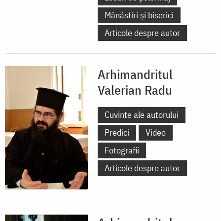
Mănăstiri și biserici
Articole despre autor
Arhimandritul
Valerian Radu
Cuvinte ale autorului
Predici
Video
Fotografii
Articole despre autor