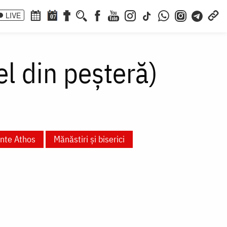
LIVE
07
el din peșteră)
unte Athos
Mănăstiri și biserici