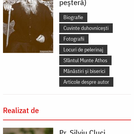
peșteră)
Biografie
Cuvinte duhovnicești
Fotografii
Locuri de pelerinaj
Sfântul Munte Athos
Mănăstiri și biserici
Articole despre autor
Realizat de
Pr. Silviu Cluci