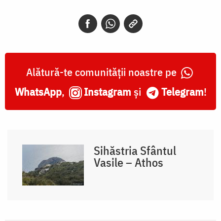
Alătură-te comunității noastre pe
WhatsApp
,
Instagram
și
Telegram
!
Sihăstria Sfântul
Vasile – Athos