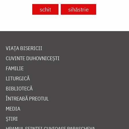
schit
sihăstrie
VIAȚA BISERICII
CUVINTE DUHOVNICEȘTI
FAMILIE
LITURGICĂ
BIBLIOTECĂ
ÎNTREABĂ PREOTUL
MEDIA
ȘTIRI
HRAMUL SFINTEI CUVIOASE PARASCHEVA