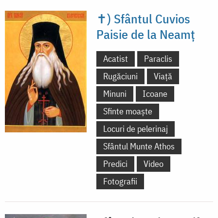
✝) Sfântul Cuvios
Paisie de la Neamț
Acatist
Paraclis
Rugăciuni
Viață
Minuni
Icoane
Sfinte moaște
Locuri de pelerinaj
Sfântul Munte Athos
Predici
Video
Fotografii