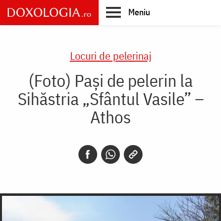
Skip
Meniu
to
main
Main
content
navigation
Locuri de pelerinaj
(Foto) Pași de pelerin la
Sihăstria „Sfântul Vasile” –
Athos