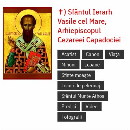
✝) Sfântul Ierarh
Vasile cel Mare,
Arhiepiscopul
Cezareei Capadociei
Acatist
Canon
Viață
Minuni
Icoane
Sfinte moaște
Locuri de pelerinaj
Sfântul Munte Athos
Predici
Video
Fotografii