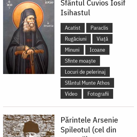
Sfântul Cuvios Iosif
Isihastul
Acatist
Paraclis
Rugăciuni
Viață
Minuni
Icoane
Sfinte moaște
Locuri de pelerinaj
Sfântul Munte Athos
Video
Fotografii
Părintele Arsenie
Spileotul (cel din