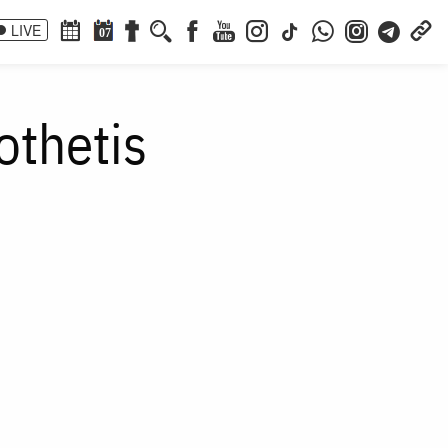
LIVE
07
othetis