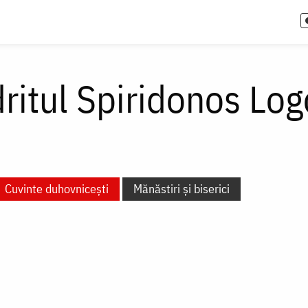
itul Spiridonos Log
Cuvinte duhovnicești
Mănăstiri și biserici