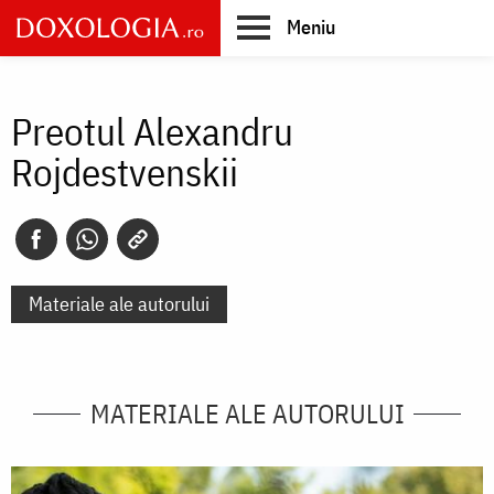
Skip
Meniu
to
main
Main
content
navigation
Preotul Alexandru
Rojdestvenskii
Materiale ale autorului
MATERIALE ALE AUTORULUI