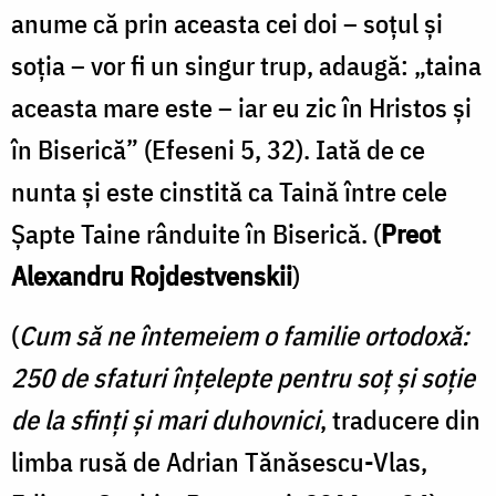
anume că prin aceasta cei doi – soţul şi
soţia – vor fi un singur trup, adaugă: „taina
aceasta mare este – iar eu zic în Hristos şi
în Biserică” (Efeseni 5, 32). Iată de ce
nunta şi este cinstită ca Taină între cele
Şapte Taine rânduite în Biserică. (
Preot
Alexandru Rojdestvenskii
)
(
Cum să ne întemeiem o familie ortodoxă:
250 de sfaturi înţelepte pentru soţ şi soţie
de la sfinţi şi mari duhovnici
, traducere din
limba rusă de Adrian Tănăsescu-Vlas,