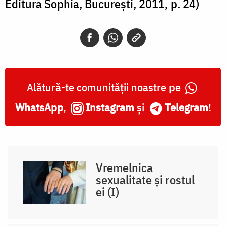
Editura Sophia, Bucureşti, 2011, p. 24)
Alătură-te comunității noastre pe
WhatsApp
,
Instagram
și
Telegram
!
Vremelnica
sexualitate și rostul
ei (I)