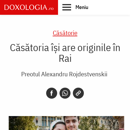
Skip
Meniu
to
main
Main
content
navigation
Căsătorie
Căsătoria își are originile în
Rai
Preotul Alexandru Rojdestvenskii