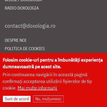
RADIO DOXOLOGIA
DESPRE NOI
POLITICA DE COOKIES
DONEAZĂ ONLINE PENTRU CATEDRALA NAȚIONALĂ
Folosim cookie-uri pentru a îmbunătăți experiența
dumneavoastră pe acest site.
Prin continuarea navigării în această pagină
LIVE
confirmați acceptarea utilizării fișierelor de tip
cookie.
Mai multe informații
Site dezvoltat de
DOXOLOGIA MEDIA
,
Sunt de acord
Nu, mulțumesc
Arhiepiscopia Iașilor | ©
doxologia.ro