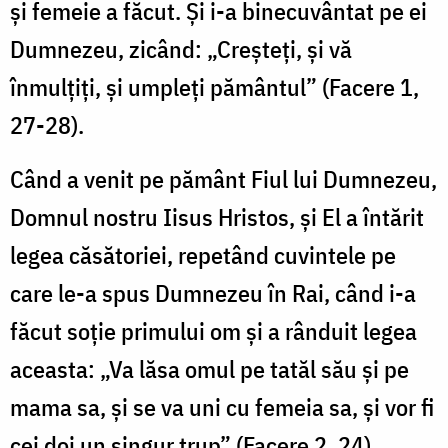
şi femeie a făcut. Şi i-a binecuvântat pe ei
Dumnezeu, zicând: „Creşteţi, şi vă
înmulţiţi, şi umpleţi pământul” (Facere 1,
27-28).
Când a venit pe pământ Fiul lui Dumnezeu,
Domnul nostru Iisus Hristos, şi El a întărit
legea căsătoriei, repetând cuvintele pe
care le-a spus Dumnezeu în Rai, când i-a
făcut soţie primului om şi a rânduit legea
aceasta: „Va lăsa omul pe tatăl său şi pe
mama sa, şi se va uni cu femeia sa, şi vor fi
cei doi un singur trup” (Facere 2, 24).