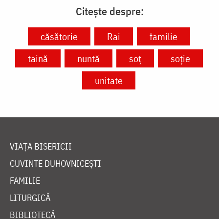
Citește despre:
căsătorie
Rai
familie
taină
nuntă
soț
soție
unitate
VIAȚA BISERICII
CUVINTE DUHOVNICEȘTI
FAMILIE
LITURGICĂ
BIBLIOTECĂ