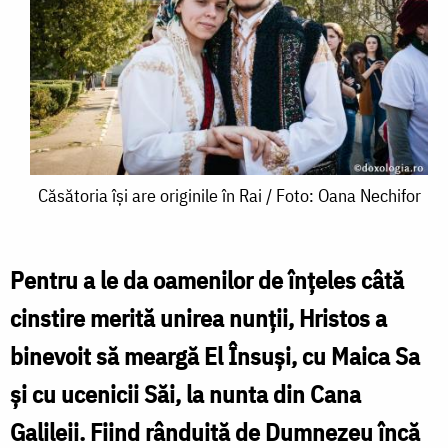
Căsătoria
Căsătoria își are originile în Rai / Foto: Oana Nechifor
își
are
Pentru a le da oamenilor de înţeles câtă
originile
cinstire merită unirea nunţii, Hristos a
în
binevoit să meargă El Însuşi, cu Maica Sa
Rai
şi cu ucenicii Săi, la nunta din Cana
/
Galileii. Fiind rânduită de Dumnezeu încă
Foto: