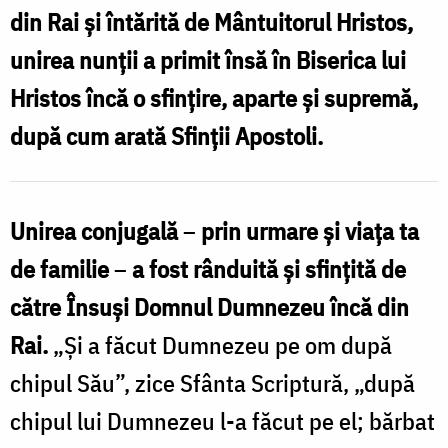
din Rai şi întărită de Mântuitorul Hristos,
Oana
unirea nunţii a primit însă în Biserica lui
Nechifor
Hristos încă o sfinţire, aparte şi supremă,
după cum arată Sfinţii Apostoli.
Unirea conjugală
–
prin urmare şi viaţa ta
de familie
–
a fost rânduită şi sfinţită de
către Însuşi Domnul Dumnezeu încă din
Rai.
„Şi a făcut Dumnezeu pe om după
chipul Său”, zice Sfânta Scriptură, „după
chipul lui Dumnezeu l-a făcut pe el; bărbat