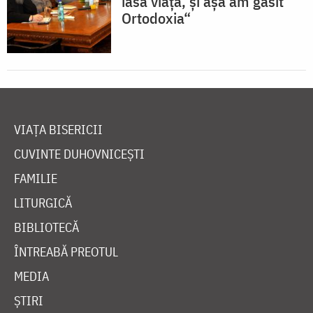
iasă viaţă, şi aşa am găsit
Ortodoxia“
VIAȚA BISERICII
CUVINTE DUHOVNICEȘTI
FAMILIE
LITURGICĂ
BIBLIOTECĂ
ÎNTREABĂ PREOTUL
MEDIA
ȘTIRI