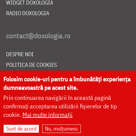
WIDGET DOXOLOGIA
RADIO DOXOLOGIA
DESPRE NOI
POLITICA DE COOKIES
DONEAZĂ ONLINE PENTRU CATEDRALA NAȚIONALĂ
Folosim cookie-uri pentru a îmbunătăți experiența
dumneavoastră pe acest site.
Prin continuarea navigării în această pagină
LIVE
confirmați acceptarea utilizării fișierelor de tip
cookie.
Mai multe informații
Site dezvoltat de
DOXOLOGIA MEDIA
,
Sunt de acord
Nu, mulțumesc
Arhiepiscopia Iașilor | ©
doxologia.ro