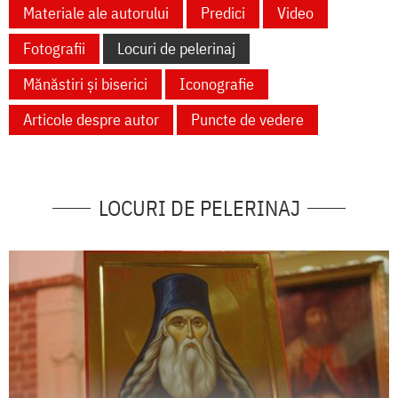
Materiale ale autorului
Predici
Video
Fotografii
Locuri de pelerinaj
Mănăstiri și biserici
Iconografie
Articole despre autor
Puncte de vedere
LOCURI DE PELERINAJ