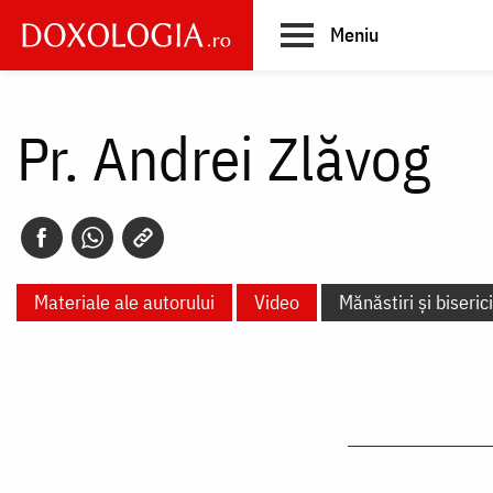
Skip
Meniu
to
main
Main
content
navigation
Pr. Andrei Zlăvog
Materiale ale autorului
Video
Mănăstiri și biserici