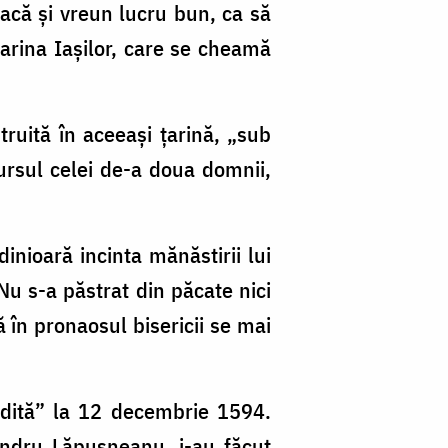
facă şi vreun lucru bun, ca să
arina Iaşilor, care se cheamă
truită în aceeaşi ţarină, „sub
rsul celei de-a doua domnii,
dinioară incinta mănăstirii lui
 Nu s-a păstrat din păcate nici
ă în pronaosul bisericii se mai
zidită” la 12 decembrie 1594.
xandru Lăpuşneanu, i-au făcut