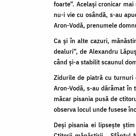
foarte”. Acelaşi cronicar mai
nu-i vie cu osândă, s-au apu
Aron-Vodă, prenumele domnulu
Ca şi în alte cazuri, mănăsti
dealuri”, de Alexandru Lăpu
când şi-a stabilit scaunul dom
Zidurile de piatră cu turnuri 
Aron-Vodă, s-au dărâmat în tim
măcar pisania pusă de ctitorul
observa locul unde fusese înc
Deşi pisania ei lipseşte şti
Ctitorii mănăstirii ,„Sfântu