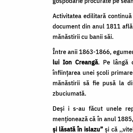
gospodărie procurate pe seama
Activitatea edilitară continu
document din anul 1811 aflăm
mănăstirii cu banii săi.
Între anii 1863-1866, egume
lui Ion Creangă
. Pe lângă 
înfiinţarea unei şcoli prima
mănăstirii să fie pusă la dis
zbuciumată.
Deşi i s-au făcut unele rep
menționează că în anul 1885,
şi lăsată în islazu”
şi că ,,vit