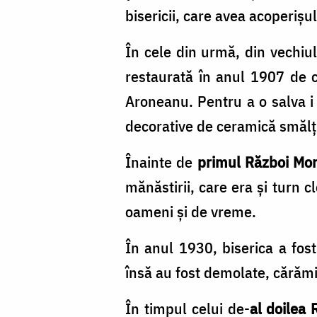
bisericii, care avea acoperişul
În cele din urmă, din vechiu
restaurată în anul 1907 de 
Aroneanu. Pentru a o salva i 
decorative de ceramică smălţu
Înainte de
primul Război Mon
mănăstirii, care era și turn c
oameni și de vreme.
În anul 1930, biserica a fost
însă au fost demolate, cărămizi
În timpul celui de-
al doilea 