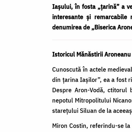
țarina
Iaşului, în fosta „ţarină” a v
Iașilor”
interesante şi remarcabile
denumirea de „Biserica Aronea
Istoricul Mănăstirii Aroneanu
Cunoscută în actele medieva
din țarina Iaşilor”, ea a fost
Despre Aron-Vodă, ctitorul 
nepotul Mitropolitului Nicano
stareţului Siluan de la aceea
Miron Costin, referindu-se la