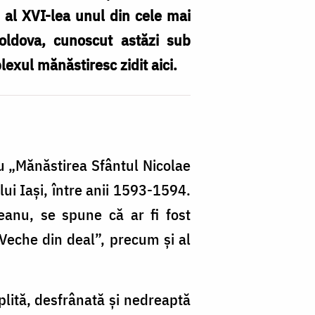
ui al XVI-lea unul din cele mai
oldova, cunoscut astăzi sub
xul mănăstiresc zidit aici.
A
–
„
 „Mănăstirea Sfântul Nicolae
di
lui Iaşi, între anii 1593-1594.
ța
eanu, se spune că ar fi fost
Ia
 Veche din deal”, precum şi al
plită, desfrânată şi nedreaptă