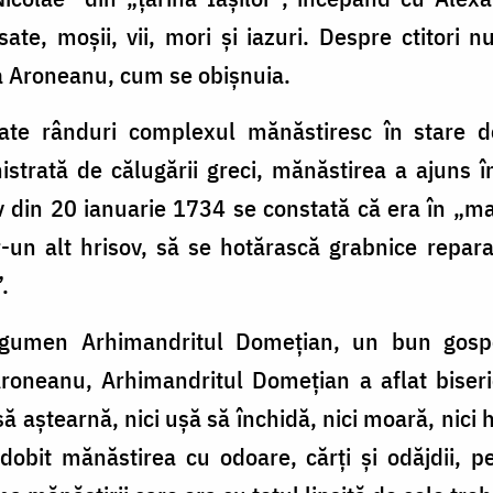
te, moşii, vii, mori și iazuri. Despre ctitori nu
la Aroneanu, cum se obişnuia.
te rânduri complexul mănăstiresc în stare de
nistrată de călugării greci, mănăsti­rea a ajuns î
v din 20 ianuarie 1734 se constată că era în „ma
-un alt hrisov, să se hotărască grabnice repar
.
egumen Arhimandritul Domeţian, un bun gosp
Aroneanu, Arhimandritul Domeţian a aflat biseric
să aştearnă, nici uşă să închidă, nici moară, nici h
dobit mănăstirea cu odoare, cărţi şi odăjdii, p