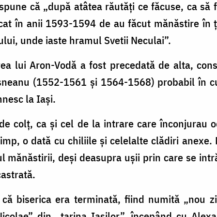
 spune că „după atâtea răutăţi ce făcuse, ca să 
cat în anii 1593-1594 de au făcut mănăstire în ţ
i, unde iaste hramul Svetii Neculai”.
rea lui Aron-Vodă a fost prece­dată de alta, cons
şneanu (1552-1561 şi 1564-1568) probabil în cu
nesc la Iaşi.
de colţ, ca şi cel de la intrare care înconjurau o
p, o dată cu chiliile şi celelalte clădiri anexe.
 mănăstirii, deşi deasupra uşii prin care se intr
astrată.
m că biserica era terminată, fiind numită „nou 
l Nicolae” din „ţarina Iaşilor”, începând cu Ale