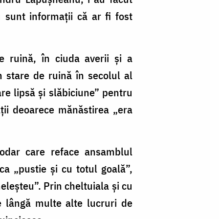
 sunt informaţii că ar fi fost
 ruină, în ciuda averii şi a
n stare de ruină în secolul al
re lipsă şi slăbiciune” pentru
aţii deoarece mănăstirea „era
odar care reface ansamblul
a „pustie şi cu totul goală”,
eleşteu”. Prin cheltuiala şi cu
e lângă multe alte lucruri de