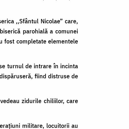
rica ,,Sfântul Nicolae” care,
biserică parohială a comunei
 au fost completate elementele
 turnul de intrare în incinta
 dispăruseră, fiind distruse de
vedeau zidurile chiliilor, care
raţiuni militare, locuitorii au