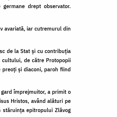
re germane drept observator.
av avariată, iar cutremurul din
c de la Stat şi cu contribuţia
 cultului, de către Protopopii
preoţi şi diaconi, paroh fiind
u gard împrejmuitor, a primit o
sus Hristos, având alături pe
n stăruinţa epitropului Zlăvog