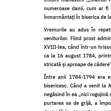
numeroase danii, cum ar fi sa
înmormântați în biserica de 
Vremurile au adus în repeta
veniturilor. Fiind prost admi
XVIII-lea, când într-un hriso
ca la 16 august 1784, printr
stricată şi aproape de cădere”
Între anii 1784-1794 era 
bisericesc. Când a venit la 
negăsind în ea „nici rogojină 
purtarea sa de grijă, a împo