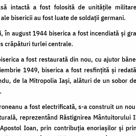
asă intactă a fost folosită de unităţile milita
ale bisericii au fost luate de soldaţii germani.
, în august 1944 biserica a fost incendiată şi gr
 crăpături turlei centrale.
iserica a fost restaurată din nou, cu ajutor bănes
iembrie 1949, biserica a fost resfinţită şi redată
du, de la Mitropolia Iaşi, alături de un sobor de 
.
roneanu a fost electrificată, s-a construit un no
rală, reprezentând Răstignirea Mântuitorului Ii
Apostol Ioan, prin contribuţia enoriaşilor şi pri