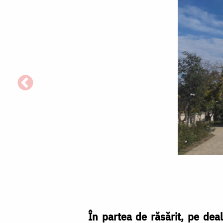
Aroneanu
–
„Mănăstirea
din
În partea de răsărit, pe deal