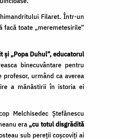
buincioase.
himandritului Filaret. Într-un
ă facă toate „meremetesirile”
t și „Popa Duhul”, educatorul
ereasca binecuvântare pentru
ie profesor, urmând ca averea
ire a mănăstirii în istoria ei
iscop Melchisedec Ştefănescu
­neanu era
„cu totul disgrădită
osteau sub pereţii coşcoviţi ai