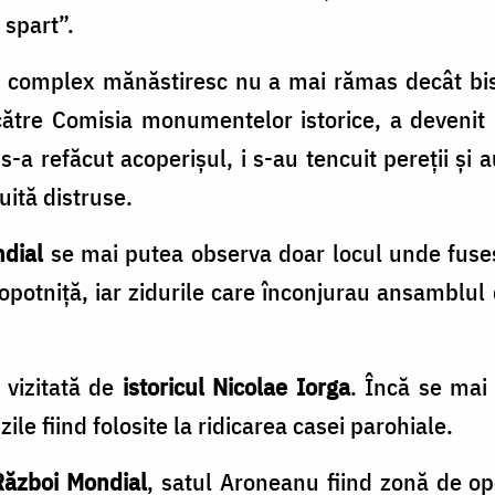
 spart”.
l complex mănăstiresc nu a mai rămas decât bise
către Comisia monumentelor istorice, a devenit 
s-a refăcut acoperişul, i s-au tencuit pereţii și
ită distruse.
dial
se mai putea observa doar locul unde fusese
lopotniţă, iar zidurile care înconjurau ansamblul
 vizitată de
istoricul Nicolae Iorga
. Încă se mai 
le fiind folosite la ridicarea casei parohiale.
Război Mondial
, satul Aroneanu fiind zonă de ope