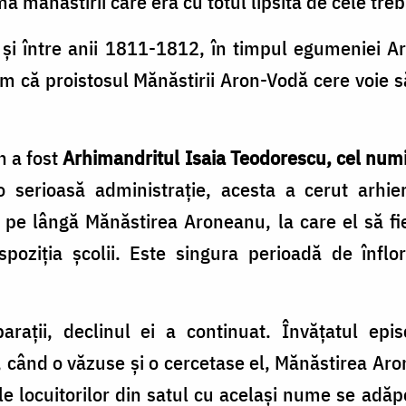
 mănăstirii care era cu totul lipsită de cele tre
ă și între anii 1811-1812, în timpul egumeniei Ar
 că proistosul Mănăstirii Aron-Vodă cere voie s
n a fost
Arhimandritul Isaia Teodorescu, cel numi
o serioasă administraţie, acesta a cerut arhi
re pe lângă Mănăstirea Aroneanu, la care el să f
poziţia şcolii. Este singura perioadă de înflor
araţii, declinul ei a continuat. Învăţatul ep
 când o văzuse şi o cercetase el, Mănăstirea Aro
ele locuitorilor din satul cu acelaşi nume se adăp