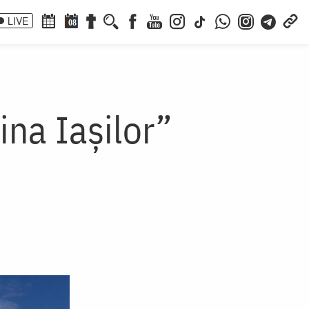
LIVE
08
ina Iașilor”