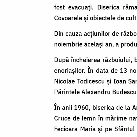
fost evacuaţi. Biserica răm
Covoarele şi obiectele de cult 
Din cauza acţiunilor de război
noiembrie același an, a produs
După încheierea războiului, b
enoriaşilor. În data de 13 no
Nicolae Todicescu şi Ioan San
Părintele Alexandru Budescu
În anii 1960, biserica de la A
Cruce de lemn în mărime natu
Fecioara Maria şi pe Sfântul 