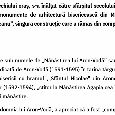
echiului oraş, s-a înălţat către sfârşitul secolul
 monumente de arhitectură bisericească din M
nu”, singura construcţie care a rămas din comple
le sub numele de „Mănăstirea lui Aron-Vodă” sau
 ridicată de Aron-Vodă (1591-1595) în ţarina târgu
bisericii cu hramul ,„Sfântul Nicolae” din Aron
r (1592-1594), „ctitor la Mănăstirea Agapia cea
şi mănăstire.
 domnia lui Aron-Vodă, a apreciat că a fost „cum