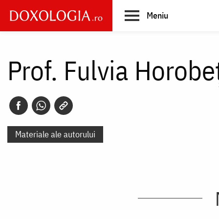
Skip
Meniu
to
main
Main
content
navigation
Prof. Fulvia Horobe
Materiale ale autorului