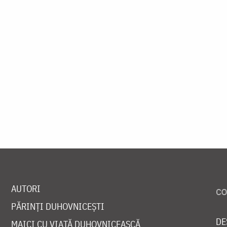
AUTORI
PĂRINȚI DUHOVNICEȘTI
DE
MAICI CU VIAȚĂ DUHOVNICEASCĂ