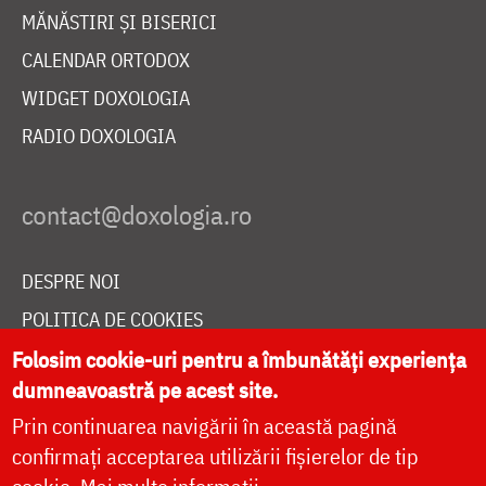
MĂNĂSTIRI ȘI BISERICI
CALENDAR ORTODOX
WIDGET DOXOLOGIA
RADIO DOXOLOGIA
DESPRE NOI
POLITICA DE COOKIES
Folosim cookie-uri pentru a îmbunătăți experiența
DONEAZĂ ONLINE PENTRU CATEDRALA NAȚIONALĂ
dumneavoastră pe acest site.
Prin continuarea navigării în această pagină
LIVE
confirmați acceptarea utilizării fișierelor de tip