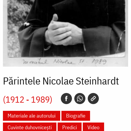
Părintele Nicolae Steinhardt
(1912 - 1989)
Materiale ale autorului
Biografie
Cuvinte duhovnicești
Predici
Video