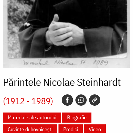
Părintele Nicolae Steinhardt
(1912 - 1989)
Materiale ale autorului
Biografie
Cuvinte duhovnicești
Predici
Video