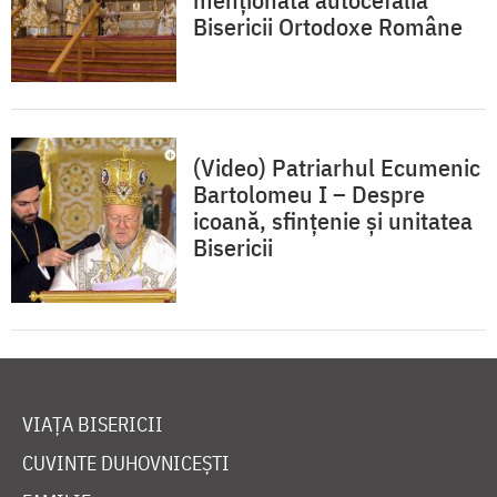
Bisericii Ortodoxe Române
(Video) Patriarhul Ecumenic
Bartolomeu I – Despre
icoană, sfințenie și unitatea
Bisericii
VIAȚA BISERICII
CUVINTE DUHOVNICEȘTI