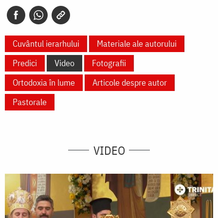
Cuvântul ierarhului
Materiale ale autorului
Predici
Video
Fotografii
Ortodoxia în lume
Articole despre autor
Pastorale
VIDEO