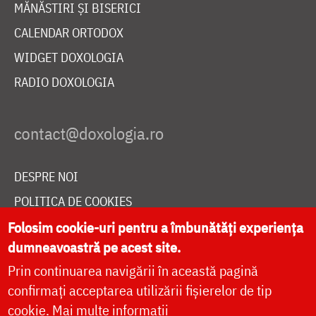
MĂNĂSTIRI ȘI BISERICI
CALENDAR ORTODOX
WIDGET DOXOLOGIA
RADIO DOXOLOGIA
DESPRE NOI
POLITICA DE COOKIES
Folosim cookie-uri pentru a îmbunătăți experiența
DONEAZĂ ONLINE PENTRU CATEDRALA NAȚIONALĂ
dumneavoastră pe acest site.
Prin continuarea navigării în această pagină
LIVE
confirmați acceptarea utilizării fișierelor de tip
cookie.
Mai multe informații