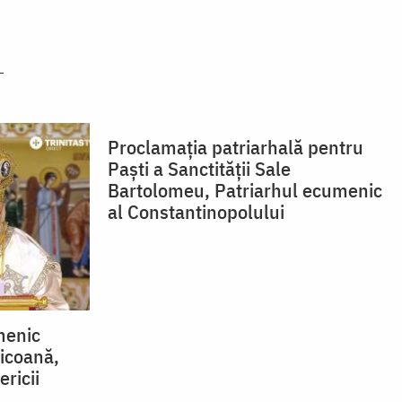
Proclamația patriarhală pentru
Paști a Sanctității Sale
Bartolomeu, Patriarhul ecumenic
al Constantinopolului
menic
icoană,
ericii