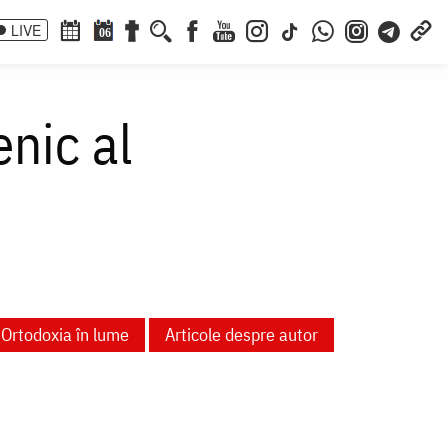
LIVE
06
nic al
Ortodoxia în lume
Articole despre autor