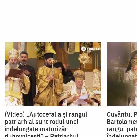
(Video) „Autocefalia și rangul
Cuvântul P
patriarhial sunt rodul unei
Bartolomeu
îndelungate maturizări
rangul patr
duhovnicești” – Patriarhul
îndelungat