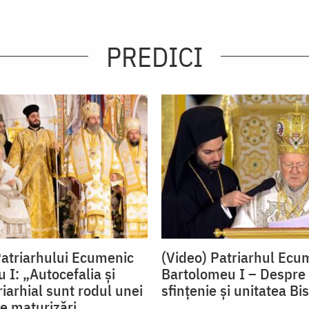
PREDICI
atriarhului Ecumenic
(Video) Patriarhul Ecu
 I: „Autocefalia și
Bartolomeu I – Despre 
iarhial sunt rodul unei
sfințenie și unitatea Bis
e maturizări