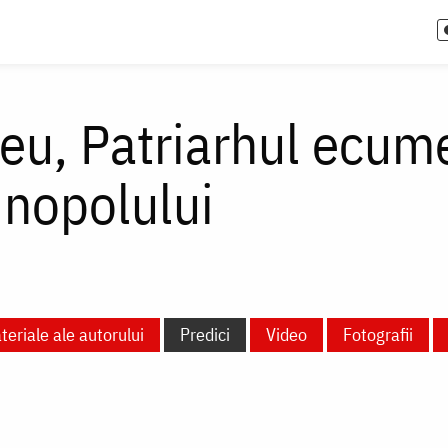
eu, Patriarhul ecume
inopolului
teriale ale autorului
Predici
Video
Fotografii