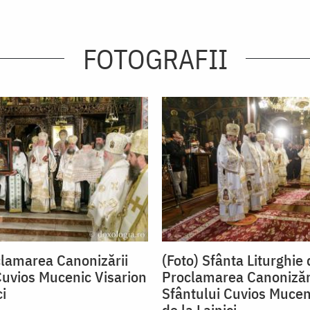
FOTOGRAFII
clamarea Canonizării
(Foto) Sfânta Liturghie 
Cuvios Mucenic Visarion
Proclamarea Canonizăr
ci
Sfântului Cuvios Mucen
de la Lainici