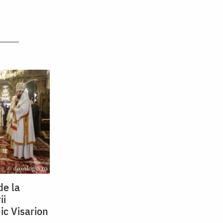
de la
ii
ic Visarion