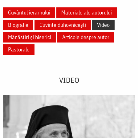
Cuvântul ierarhului
Materiale ale autorului
Biografie
Cuvinte duhovnicești
Video
Mănăstiri și biserici
Articole despre autor
Pastorale
VIDEO