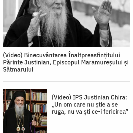
(Video) Binecuvântarea Înaltpreasfințitului
Părinte Justinian, Episcopul Maramureșului și
Sătmarului
(Video) IPS Justinian Chira:
„Un om care nu ştie a se
ruga, nu va şti ce-i fericirea”