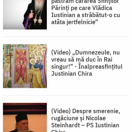
păstrăm cărarea Sfinților
Părinți pe care Vlădica
Iustinian a străbătut-o cu
atâta jertfelnicie”
(Video) „Dumnezeule, nu
vreau să mă duc în Rai
singur!” - Înalpreasfințitul
Justinian Chira
(Video) Despre smerenie,
rugăciune și Nicolae
Steinhardt – PS Iustinian
Chira