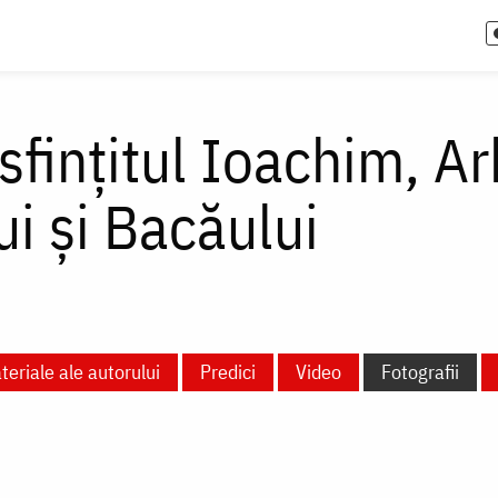
sfințitul Ioachim, A
i și Bacăului
teriale ale autorului
Predici
Video
Fotografii