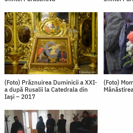
(Foto) Prăznuirea Duminicii a XXI-
(Foto) Mom
a după Rusalii la Catedrala din
Mănăstire
Iaşi – 2017