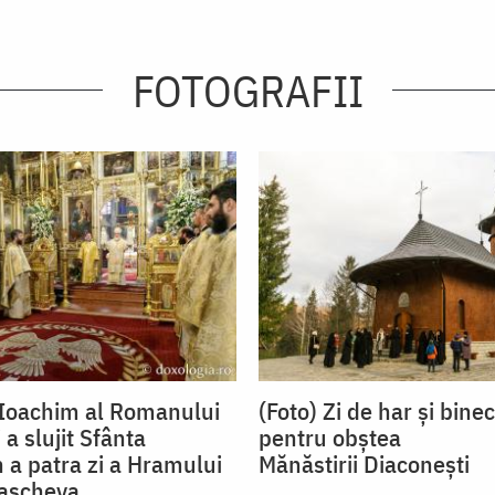
FOTOGRAFII
 Ioachim al Romanului
(Foto) Zi de har şi bin
 a slujit Sfânta
pentru obștea
n a patra zi a Hramului
Mănăstirii Diaconești
rascheva