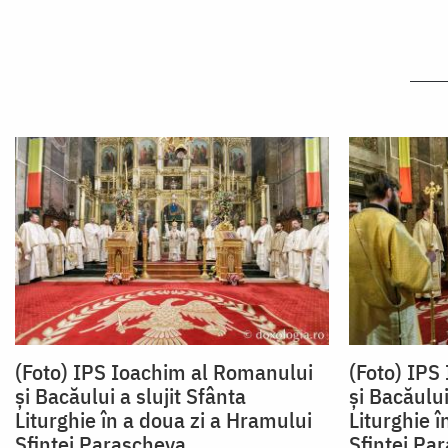
(Foto) IPS Ioachim al Romanului
(Foto) IPS
și Bacăului a slujit Sfânta
și Bacăului
Liturghie în a doua zi a Hramului
Liturghie î
Sfintei Parascheva
Sfintei Pa