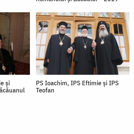
e și
PS Ioachim, IPS Eftimie și IPS
Băcăuanul
Teofan