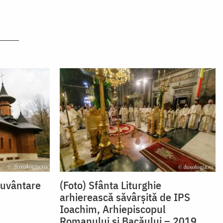
ecuvântare
(Foto) Sfânta Liturghie
arhierească săvârșită de IPS
Ioachim, Arhiepiscopul
Romanului și Bacăului – 2019