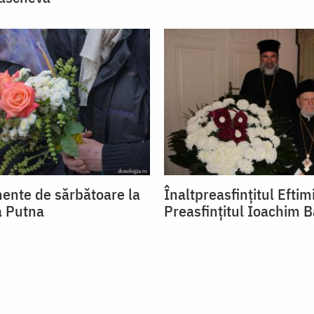
ente de sărbătoare la
Înaltpreasfințitul Eftimi
a Putna
Preasfințitul Ioachim 