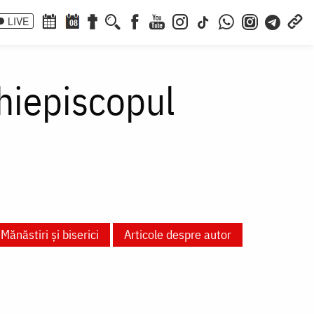
LIVE
08
rhiepiscopul
Mănăstiri și biserici
Articole despre autor