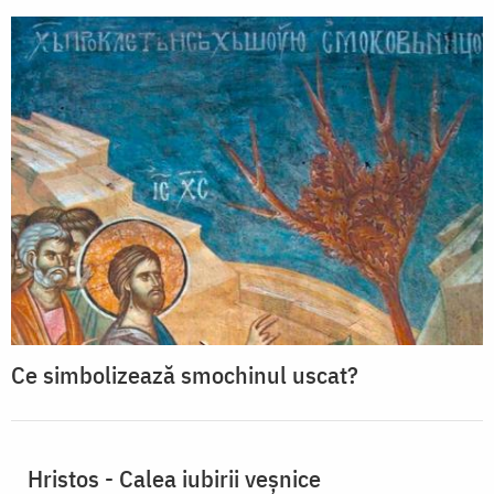
Ce simbolizează smochinul uscat?
Hristos - Calea iubirii veșnice