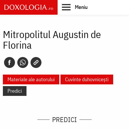
Skip
Meniu
to
main
Main
content
navigation
Mitropolitul Augustin de
Florina
Materiale ale autorului
Cuvinte duhovnicești
Predici
PREDICI