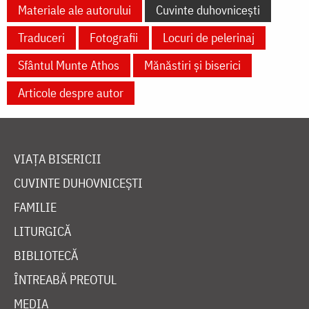
Materiale ale autorului
Cuvinte duhovnicești
Traduceri
Fotografii
Locuri de pelerinaj
Sfântul Munte Athos
Mănăstiri și biserici
Articole despre autor
VIAȚA BISERICII
CUVINTE DUHOVNICEȘTI
FAMILIE
LITURGICĂ
BIBLIOTECĂ
ÎNTREABĂ PREOTUL
MEDIA