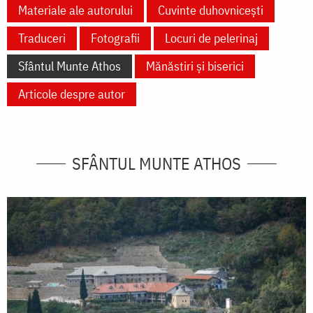
Materiale ale autorului
Cuvinte duhovnicești
Traduceri
Fotografii
Locuri de pelerinaj
Sfântul Munte Athos
Mănăstiri și biserici
Articole despre autor
SFÂNTUL MUNTE ATHOS