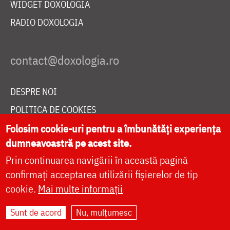
WIDGET DOXOLOGIA
RADIO DOXOLOGIA
DESPRE NOI
POLITICA DE COOKIES
DONEAZĂ ONLINE PENTRU CATEDRALA NAȚIONALĂ
Folosim cookie-uri pentru a îmbunătăți experiența
dumneavoastră pe acest site.
Prin continuarea navigării în această pagină
LIVE
confirmați acceptarea utilizării fișierelor de tip
cookie.
Mai multe informații
Sunt de acord
Nu, mulțumesc
Site dezvoltat de
DOXOLOGIA MEDIA
,
Arhiepiscopia Iașilor | ©
doxologia.ro