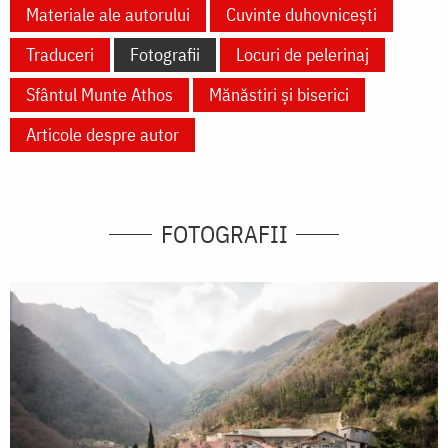
Materiale ale autorului
Cuvinte duhovnicești
Traduceri
Fotografii
Locuri de pelerinaj
Sfântul Munte Athos
Mănăstiri și biserici
Articole despre autor
FOTOGRAFII