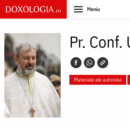
Skip
Meniu
to
main
Main
content
navigation
Pr. Conf.
Materiale ale autorului