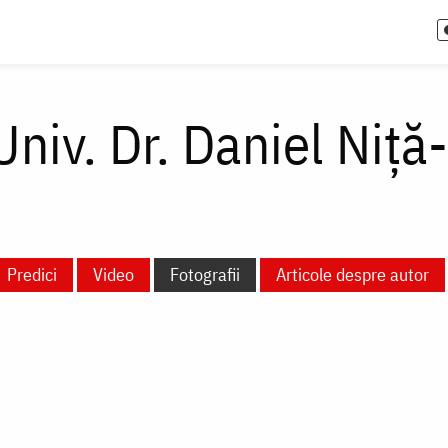
 Univ. Dr. Daniel Niţ
Predici
Video
Fotografii
Articole despre autor