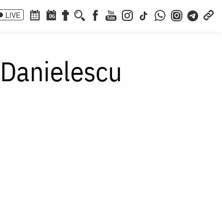
LIVE
06
ă-Danielescu