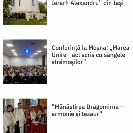
Ierarh Alexandru” din Iași
Conferință la Moșna: „Marea
Unire - act scris cu sângele
strămoşilor”
”Mănăstirea Dragomirna –
armonie și tezaur"