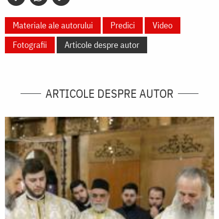
Materiale ale autorului
Predici
Video
Fotografii
Articole despre autor
ARTICOLE DESPRE AUTOR