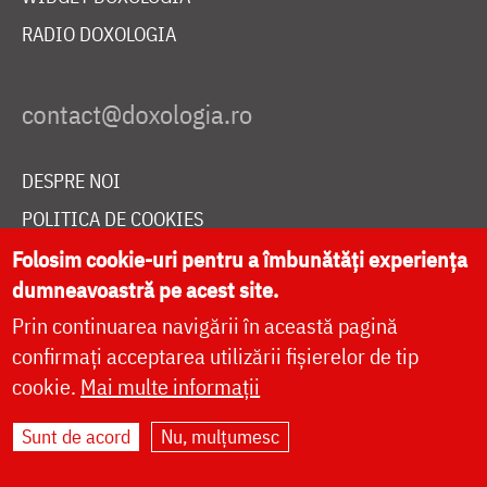
RADIO DOXOLOGIA
DESPRE NOI
POLITICA DE COOKIES
DONEAZĂ ONLINE PENTRU CATEDRALA NAȚIONALĂ
Folosim cookie-uri pentru a îmbunătăți experiența
dumneavoastră pe acest site.
Prin continuarea navigării în această pagină
LIVE
confirmați acceptarea utilizării fișierelor de tip
cookie.
Mai multe informații
Sunt de acord
Nu, mulțumesc
Site dezvoltat de
DOXOLOGIA MEDIA
,
Arhiepiscopia Iașilor | ©
doxologia.ro