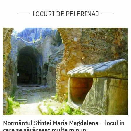
LOCURI DE PELERINAJ
Mormântul Sfintei Maria Magdalena – locul în
care se săvârșesc multe minuni