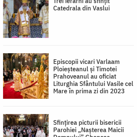
Trei ierarhi au sfințit
Catedrala din Vaslui
Episcopii vicari Varlaam
Ploieșteanul și Timotei
Prahoveanul au oficiat
Liturghia Sfântului Vasile cel
Mare în prima zi din 2023
Sfinţirea picturii bisericii
Parohiei „Naşterea Maicii
Domnului” Ghencea