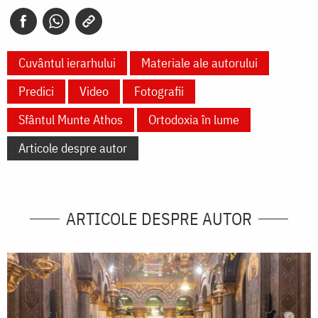
Cuvântul ierarhului
Materiale ale autorului
Predici
Video
Fotografii
Sfântul Munte Athos
Ortodoxia în lume
Articole despre autor
ARTICOLE DESPRE AUTOR