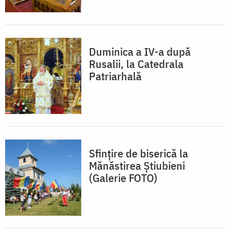
Duminica a IV-a după
Rusalii, la Catedrala
Patriarhală
Sfinţire de biserică la
Mănăstirea Ştiubieni
(Galerie FOTO)