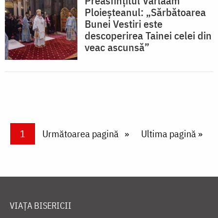
Preasfinţitul Varlaam
Ploieșteanul: „Sărbătoarea
Bunei Vestiri este
descoperirea Tainei celei din
veac ascunsă”
Paginare
Current page
1
Next page
Următoarea pagină
Last page
Ultima pagină »
VIAȚA BISERICII