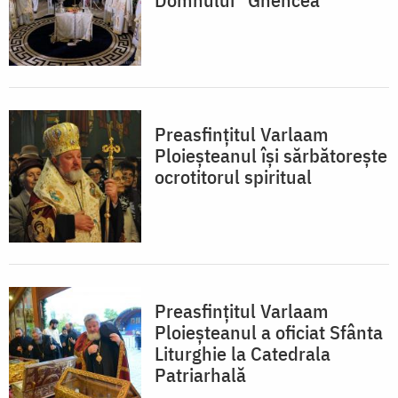
Preasfinţitul Varlaam
Ploieşteanul îşi sărbătoreşte
ocrotitorul spiritual
Preasfințitul Varlaam
Ploieșteanul a oficiat Sfânta
Liturghie la Catedrala
Patriarhală