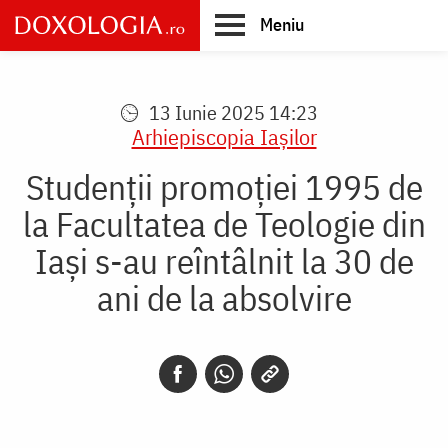
Skip
Meniu
to
main
Main
content
navigation
13 Iunie 2025 14:23
Arhiepiscopia Iaşilor
Studenții promoției 1995 de
la Facultatea de Teologie din
Iași s-au reîntâlnit la 30 de
ani de la absolvire