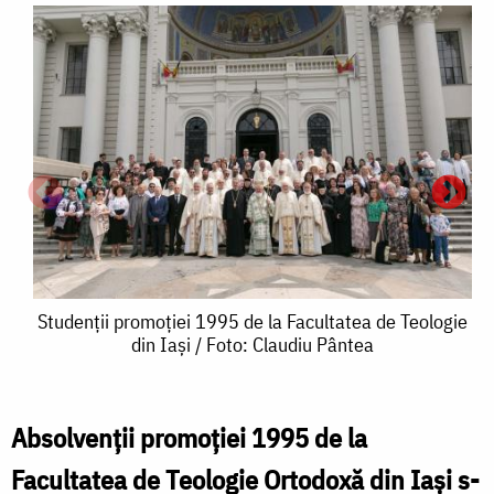
Studenții
Studenții promoției 1995 de la Facultatea de Teologie
din Iași / Foto: Claudiu Pântea
promoției
1995
de
Absolvenții promoției 1995 de la
S
la
Facultatea de Teologie Ortodoxă din Iași s-