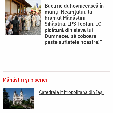
Bucurie duhovnicească în
munții Neamțului, la
hramul Mănăstirii
Sihăstria. IPS Teofan: „O
picătură din slava lui
Dumnezeu să coboare
peste sufletele noastre!”
Mănăstiri și biserici
Catedrala Mitropolitană din Iaşi