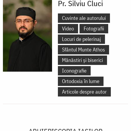
Pr. Silviu Cluci
Cuvinte ale autorului
Video
Fotografii
Locuri de pelerinaj
Sfântul Munte Athos
Mănăstiri și biserici
Iconografie
Ortodoxia în lume
Articole despre autor