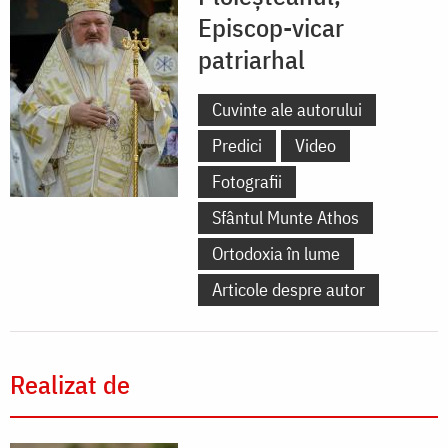
Episcop-vicar
patriarhal
Cuvinte ale autorului
Predici
Video
Fotografii
Sfântul Munte Athos
Ortodoxia în lume
Articole despre autor
Realizat de