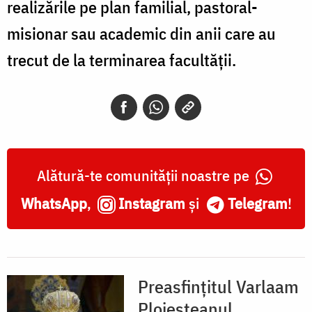
realizările pe plan familial, pastoral-
misionar sau academic din anii care au
trecut de la terminarea facultății.
Alătură-te comunității noastre pe
WhatsApp
,
Instagram
și
Telegram
!
Preasfințitul Varlaam
Ploieșteanul,