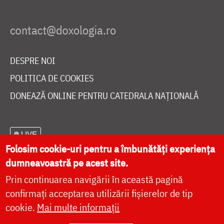
DESPRE NOI
POLITICA DE COOKIES
DONEAZĂ ONLINE PENTRU CATEDRALA NAȚIONALĂ
LIVE
Folosim cookie-uri pentru a îmbunătăți experiența
dumneavoastră pe acest site.
Prin continuarea navigării în această pagină
Site dezvoltat de
DOXOLOGIA MEDIA
,
confirmați acceptarea utilizării fișierelor de tip
Arhiepiscopia Iașilor | ©
doxologia.ro
cookie.
Mai multe informații