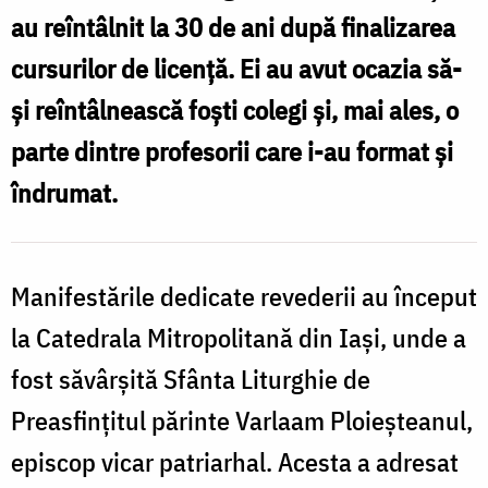
p
Facultatea
au reîntâlnit la 30 de ani după finalizarea
de
cursurilor de licență. Ei au avut ocazia să-
Teologie
și reîntâlnească foști colegi și, mai ales, o
l
din
parte dintre profesorii care i-au format și
F
Iași
îndrumat.
/
T
Foto:
d
Claudiu
Manifestările dedicate revederii au început
I
Pântea
la Catedrala Mitropolitană din Iași, unde a
/
fost săvârșită Sfânta Liturghie de
F
Preasfințitul părinte Varlaam Ploieșteanul,
episcop vicar patriarhal. Acesta a adresat