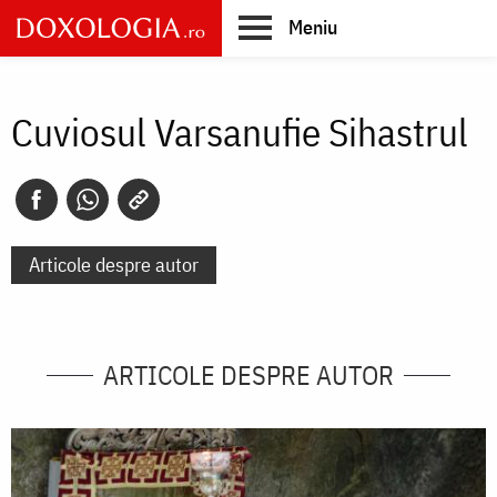
Skip
Meniu
to
main
Main
content
navigation
Cuviosul Varsanufie Sihastrul
Articole despre autor
ARTICOLE DESPRE AUTOR