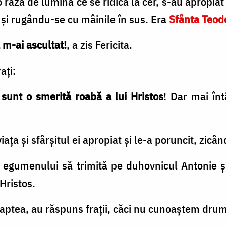
 rază de lumină ce se ridica la cer, s-au apropia
t şi rugându-se cu mâinile în sus. Era
Sfânta Teod
m-ai ascultat!
, a zis Fericita.
aţi:
i
sunt o smerită roabă a lui Hristos
! Dar mai în
!
aţa şi sfârşitul ei apropiat şi le-a poruncit, zicâ
i egumenului să trimită pe duhovnicul Antonie ş
 Hristos.
aptea, au răspuns fraţii, căci nu cunoaştem dru