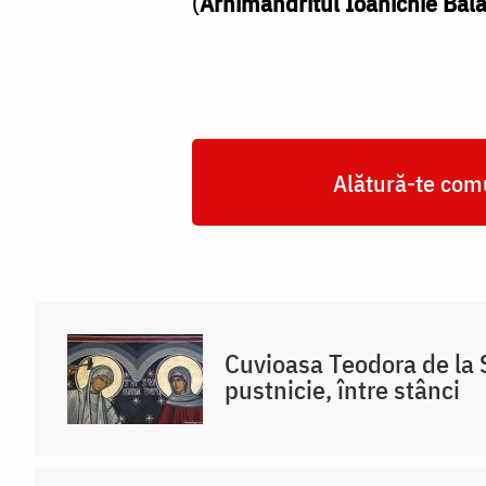
(
Arhimandritul Ioanichie Băl
Alătură-te comu
Cuvioasa Teodora de la S
pustnicie, între stânci