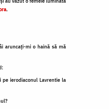
t şi au văzut o femeie luminată
ora
.
tâi aruncaţi-mi o haină să mă
nd:
i pe ierodiaconul Lavrentie la
mul?