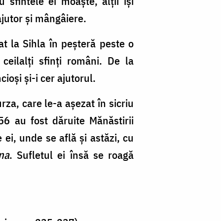
sfintele ei moaşte, alţii îşi
ajutor şi mângâiere.
tat la Sihla în peşteră peste o
eilalţi sfinţi români. De la
ioşi şi-i cer ajutorul.
rza, care le-a aşezat în sicriu
856 au fost dăruite Mănăstirii
ei, unde se află şi astăzi, cu
na
. Sufletul ei însă se roagă