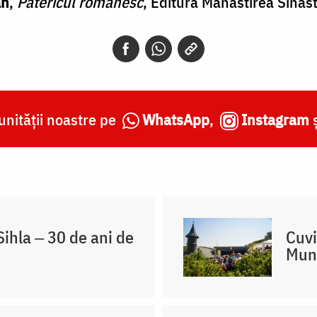
an
,
Patericul românesc
, Editura Mănăstirea Sihăs
nității noastre pe
WhatsApp
,
Instagram
ihla ‒ 30 de ani de
Cuvi
Mun