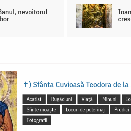
Banul, nevoitorul
Ioan
bor
cres
✝) Sfânta Cuvioasă Teodora de la 
Acatist
Rugăciuni
Viață
Minuni
Ic
Sfinte moaște
Locuri de pelerinaj
Predici
Fotografii