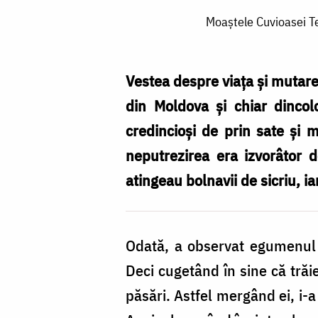
Moaștele
Moaștele Cuvioasei Te
Cuvioasei
Teodora
de
Vestea despre viaţa şi mutarea
la
din Moldova şi chiar dincol
Sihla
credincioşi de prin sate şi m
‒
neputrezirea era izvorâtor d
în
atingeau bolnavii de sicriu, i
peșteră,
spre
Odată, a observat egumenul Si
închinare,
Deci cugetând în sine că trăi
peste
păsări. Astfel mergând ei, i-a
100