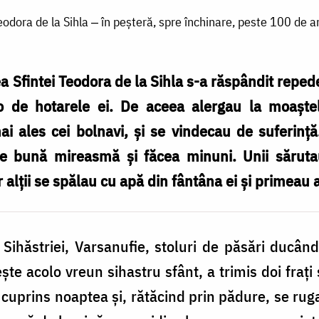
odora de la Sihla ‒ în peșteră, spre închinare, peste 100 de a
 Sfintei Teodora de la Sihla s-a răspândit repede
o de hotarele ei. De aceea alergau la moaştel
ai ales cei bolnavi, şi se vindecau de suferinţ
e bună mireasmă şi făcea minuni. Unii sărutau 
ar alţii se spălau cu apă din fântâna ei şi primeau 
hăstriei, Varsanufie, stoluri de păsări ducând c
eşte acolo vreun sihastru sfânt, a trimis doi fraţ
 cuprins noaptea şi, rătăcind prin pădure, se rug