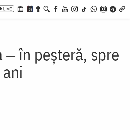
LIVE
08
 ‒ în peșteră, spre
 ani