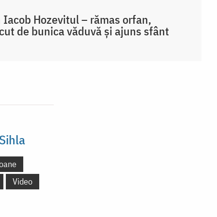
 Iacob Hozevitul – rămas orfan,
cut de bunica văduvă și ajuns sfânt
Sihla
oane
Video