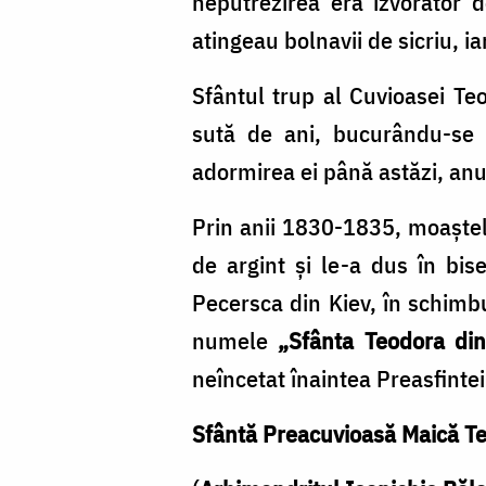
neputrezirea era izvorâtor d
atingeau bolnavii de sicriu, i
Sfântul trup al Cuvioasei Te
sută de ani, bucurându-se d
adormirea ei până astăzi, anual
Prin anii 1830-1835, moaştele 
de argint şi le-a dus în bise
Pecersca din Kiev, în schimbu
numele
„Sfânta Teodora din
neîncetat înaintea Preasfintei
Sfântă Preacuvioasă Maică Te