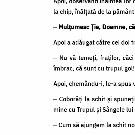
Apoi, observând înaintea lor o
de
la chip, înălţată de la pămân
ani
/
‒
Mulţumesc Ţie, Doamne, că 
Foto:
Apoi a adăugat către cei doi fr
Oana
Nechifor
‒ Nu vă temeţi, fraţilor, căc
îmbrac, că sunt cu trupul gol
Apoi, chemându-i, le-a spus vi
‒ Coborâţi la schit şi spuneţ
mine cu Trupul şi Sângele lui
‒ Cum să ajungem la schit no