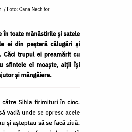
ni / Foto: Oana Nechifor
 în toate mănăstirile şi satele
e ei din peşteră călugări şi
ă. Căci trupul ei preamărit cu
sfintele ei moaşte, alţii îşi
ajutor şi mângâiere.
ătre Sihla firimituri în cioc.
i să vadă unde se opresc acele
au şi aşteptau să se facă ziuă.