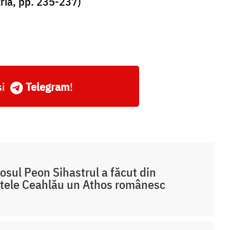
tria, pp. 235-237)
și
Telegram
!
osul Peon Sihastrul a făcut din
tele Ceahlău un Athos românesc