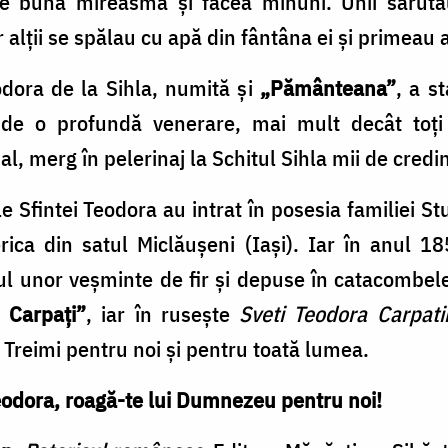
e bună mireasmă şi făcea minuni. Unii sărutau 
ar alţii se spălau cu apă din fântâna ei şi primeau 
odora de la Sihla, numită şi
„Pământeana”
, a s
e o profundă venerare, mai mult decât toţi c
, merg în pelerinaj la Schitul Sihla mii de credinc
Sfintei Teodora au intrat în posesia familiei Stu
rica din satul Miclăuşeni (Iaşi). Iar în anul 1
l unor veşminte de fir şi depuse în catacombele 
 Carpaţi”
, iar în ruseşte
Sveti Teodora Carpati
 Treimi pentru noi şi pentru toată lumea.
odora, roagă-te lui Dumnezeu pentru noi!