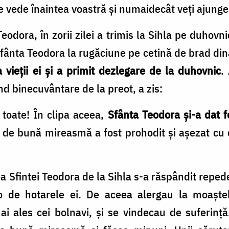
 vede înaintea voastră şi numaidecât veţi ajunge
dora, în zorii zilei a trimis la Sihla pe duhovni
e Sfânta Teodora la rugăciune pe cetină de brad dina
a vieţii ei şi a primit dezlegare de la duhovnic
.
nd binecuvântare de la preot, a zis:
toate! În clipa aceea,
Sfânta Teodora şi-a dat fer
or de bună mireasmă a fost prohodit şi aşezat cu c
 Sfintei Teodora de la Sihla s-a răspândit repede
o de hotarele ei. De aceea alergau la moaştel
ai ales cei bolnavi, şi se vindecau de suferinţ