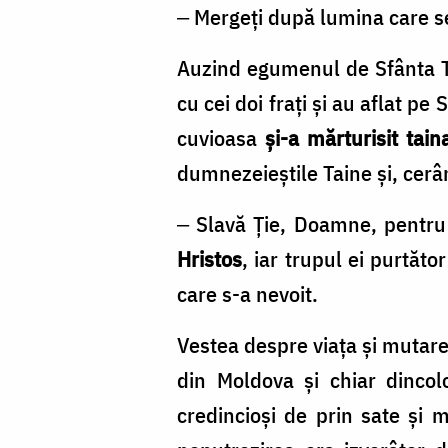
‒ Mergeţi după lumina care se
Auzind egumenul de Sfânta Teo
cu cei doi fraţi şi au aflat p
cuvioasa
şi-a mărturisit tain
dumnezeieştile Taine şi, cerâ
‒ Slavă Ţie, Doamne, pentru 
Hristos
, iar trupul ei purtăt
care s-a nevoit.
Vestea despre viaţa şi mutarea
din Moldova şi chiar dincol
credincioşi de prin sate şi m