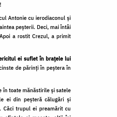
!
cul Antonie cu ierodiaconul şi
intea peşterii. Deci, mai întâi
 Apoi a rostit Crezul, a primit
icitul ei suflet în braţele lui
inste de părinţi în peştera în
 în toate mănăstirile şi satele
e ei din peşteră călugări şi
ă. Căci trupul ei preamărit cu